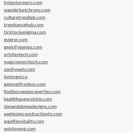
bytestormpro.com
wanderlustchrono.com
culturetrendlab.com
trendsensehub.com
ticktockenigma.com
eulerxr.com
geekifygenius.com
orbitextech.com
magconnecttech.com
zenifyweb.com
livetogel.co
genmatfiredoor.com
findlascegasproperties.com
healthhavenrobbie.com
donanddonnadesigns.com
eagleoneconstructiontx.com
equiflexvitality.com
onlylovesg.com