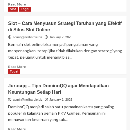
Gacor
Read
Read More
more
Slot
Togel
about
Slot
Slot – Cara Menyusun Strategi Taruhan yang Efektif
Gacor
di Situs Slot Online
–
Cara
admin@neilhardie.biz
January 7, 2025
Memilih
Bermain slot online bisa menjadi pengalaman yang
Situs
menyenangkan, tetapi jika tidak dilakukan dengan strategi yang
Judi
tepat, peluang untuk menang bisa...
dengan
Keamanan
Read
Read More
Terbaik
more
Togel
about
Slot
Jurusqq – Tips DominoQQ agar Mendapatkan
–
Keuntungan Setiap Hari
Cara
Menyusun
admin@neilhardie.biz
January 1, 2025
Strategi
DominoQQ menjadi salah satu permainan kartu yang paling
Taruhan
populer di kalangan pemain PKV Games. Permainan ini
yang
menawarkan keseruan yang tak...
Efektif
di
Read
Read More