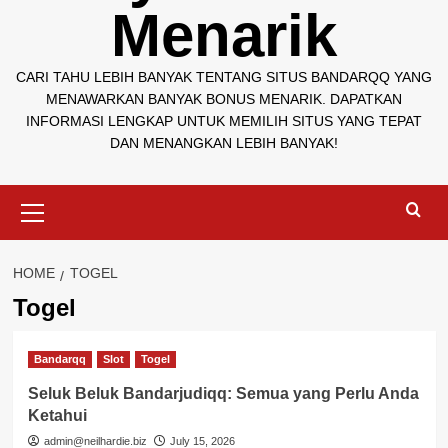
Menarik
CARI TAHU LEBIH BANYAK TENTANG SITUS BANDARQQ YANG
MENAWARKAN BANYAK BONUS MENARIK. DAPATKAN
INFORMASI LENGKAP UNTUK MEMILIH SITUS YANG TEPAT
DAN MENANGKAN LEBIH BANYAK!
Primary
Menu
HOME
TOGEL
Togel
Bandarqq
Slot
Togel
Seluk Beluk Bandarjudiqq: Semua yang Perlu Anda
Ketahui
admin@neilhardie.biz
July 15, 2026