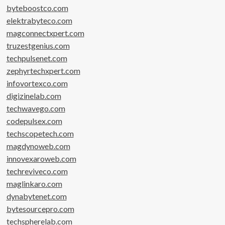
byteboostco.com
elektrabyteco.com
magconnectxpert.com
truzestgenius.com
techpulsenet.com
zephyrtechxpert.com
infovortexco.com
digizinelab.com
techwavego.com
codepulsex.com
techscopetech.com
magdynoweb.com
innovexaroweb.com
techreviveco.com
maglinkaro.com
dynabytenet.com
bytesourcepro.com
techspherelab.com