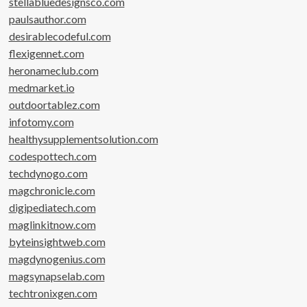
stellabluedesignsco.com
paulsauthor.com
desirablecodeful.com
flexigennet.com
heronameclub.com
medmarket.io
outdoortablez.com
infotomy.com
healthysupplementsolution.com
codespottech.com
techdynogo.com
magchronicle.com
digipediatech.com
maglinkitnow.com
byteinsightweb.com
magdynogenius.com
magsynapselab.com
techtronixgen.com