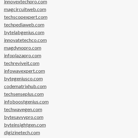
innovextechpro.com
magcircuitweb.com
techscopexpert.com
techpediaweb.com
bytelabgenius.com
innovatetechco.com
magdynopro.com
infoplazapro.com
techreviveit.com
infowavexpert.com
bytegeniusco.com
codematrixhub.com
techsenseplus.com
infoboostgenius.com
techwavegen.com
bytesavvypro.com
byteinsightgen.com
digizinetech.com