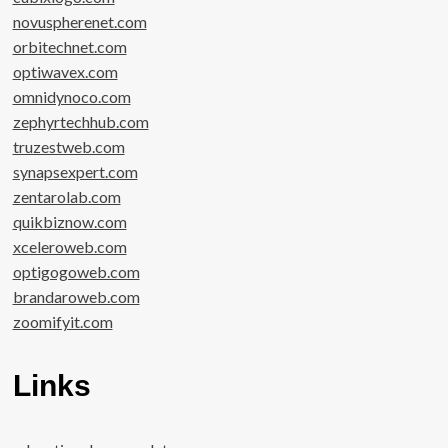
novuspherenet.com
orbitechnet.com
optiwavex.com
omnidynoco.com
zephyrtechhub.com
truzestweb.com
synapsexpert.com
zentarolab.com
quikbiznow.com
xceleroweb.com
optigogoweb.com
brandaroweb.com
zoomifyit.com
Links