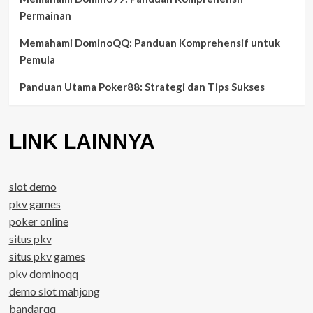
Permainan
Memahami DominoQQ: Panduan Komprehensif untuk
Pemula
Panduan Utama Poker88: Strategi dan Tips Sukses
LINK LAINNYA
slot demo
pkv games
poker online
situs pkv
situs pkv games
pkv dominoqq
demo slot mahjong
bandarqq