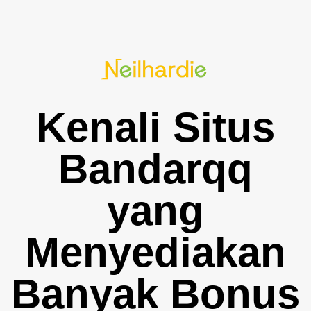
Skip
to
content
Kenali Situs
Bandarqq
yang
Menyediakan
Banyak Bonus