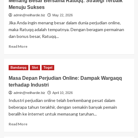
Menang Besar Bersama Ratuqq: Strategi Terbaik
Seni
Menuju Sukses
Poker
Online
admin@neilhardie.biz
May 22, 2026
dan
Jika Anda ingin menang besar dalam dunia perjudian online,
Mendominasi
maka Ratuqq adalah tempatnya. Dengan beragam permainan
Persaingan
dan bonus besar, Ratuqq...
Read
Read More
more
about
Menang
Bandarqq
Slot
Togel
Besar
Bersama
Masa Depan Perjudian Online: Dampak Wargaqq
Ratuqq:
terhadap Industri
Strategi
Terbaik
admin@neilhardie.biz
April 10, 2026
Menuju
Industri perjudian online telah berkembang pesat dalam
Sukses
beberapa tahun terakhir, dengan semakin banyak pemain
beralih ke internet untuk memasang taruhan...
Read
Read More
more
about