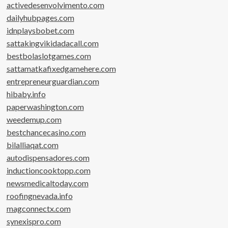
activedesenvolvimento.com
dailyhubpages.com
idnplaysbobet.com
sattakingvikidadacall.com
bestbolaslotgames.com
sattamatkafixedgamehere.com
entrepreneurguardian.com
hibaby.info
paperwashington.com
weedemup.com
bestchancecasino.com
bilalliaqat.com
autodispensadores.com
inductioncooktopp.com
newsmedicaltoday.com
roofingnevada.info
magconnectx.com
synexispro.com