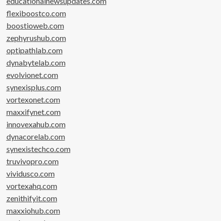
educationalnewsupdates.com
flexiboostco.com
boostioweb.com
zephyrushub.com
optipathlab.com
dynabytelab.com
evolvionet.com
synexisplus.com
vortexonet.com
maxxifynet.com
innovexahub.com
dynacorelab.com
synexistechco.com
truvivopro.com
vividusco.com
vortexahq.com
zenithifyit.com
maxxiohub.com