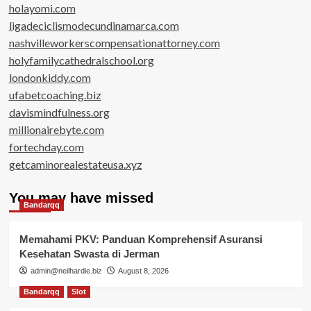
holayomi.com
ligadeciclismodecundinamarca.com
nashvilleworkerscompensationattorney.com
holyfamilycathedralschool.org
londonkiddy.com
ufabetcoaching.biz
davismindfulness.org
millionairebyte.com
fortechday.com
getcaminorealestateusa.xyz
You may have missed
Bandarqq
Memahami PKV: Panduan Komprehensif Asuransi
Kesehatan Swasta di Jerman
admin@neilhardie.biz
August 8, 2026
Bandarqq
Slot