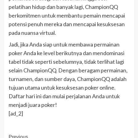
pelatihan hidup dan banyak lagi, ChampionQQ
berkomitmen untuk membantu pemain mencapai
potensi penuh mereka dan mencapai kesuksesan
pada nuansa virtual.
Jadi, jika Anda siap untuk membawa permainan
poker Anda ke level berikutnya dan mendominasi
tabel tidak seperti sebelumnya, tidak terlihat lagi
selain ChampionQQ. Dengan beragam permainan,
turnamen, dan sumber daya, ChampionQQ adalah
tujuan utama untuk kesuksesan poker online.
Daftar hari ini dan mulai perjalanan Anda untuk
menjadi juara poker!
[ad_2]
Post
Previous