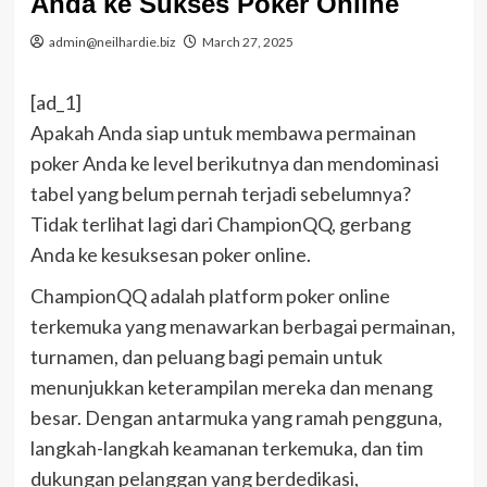
Anda ke Sukses Poker Online
admin@neilhardie.biz
March 27, 2025
[ad_1]
Apakah Anda siap untuk membawa permainan
poker Anda ke level berikutnya dan mendominasi
tabel yang belum pernah terjadi sebelumnya?
Tidak terlihat lagi dari ChampionQQ, gerbang
Anda ke kesuksesan poker online.
ChampionQQ adalah platform poker online
terkemuka yang menawarkan berbagai permainan,
turnamen, dan peluang bagi pemain untuk
menunjukkan keterampilan mereka dan menang
besar. Dengan antarmuka yang ramah pengguna,
langkah-langkah keamanan terkemuka, dan tim
dukungan pelanggan yang berdedikasi,