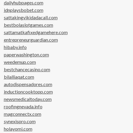
dailyhubpages.com
idnplaysbobet.com
sattakingvikidadacall.com
bestbolaslotgames.com
sattamatkafixedgamehere.com
entrepreneurguardian.com
hibaby.info
paperwashington.com
weedemup.com
bestchancecasino.com
bilalliaqat.com
autodispensadores.com
inductioncooktopp.com
newsmedicaltoday.com
roofingnevada.info
magconnectx.com
synexispro.com
holayomi.com