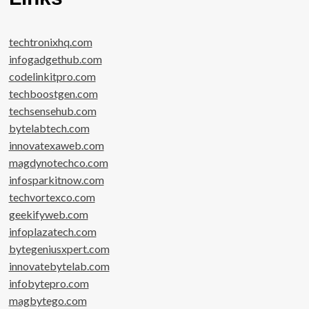
techtronixhq.com
infogadgethub.com
codelinkitpro.com
techboostgen.com
techsensehub.com
bytelabtech.com
innovatexaweb.com
magdynotechco.com
infosparkitnow.com
techvortexco.com
geekifyweb.com
infoplazatech.com
bytegeniusxpert.com
innovatebytelab.com
infobytepro.com
magbytego.com