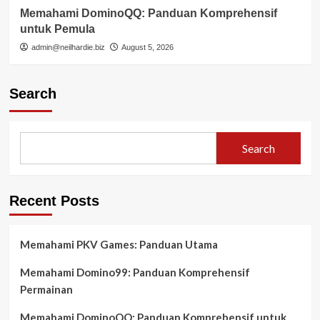
Memahami DominoQQ: Panduan Komprehensif
untuk Pemula
admin@neilhardie.biz
August 5, 2026
Search
Search
Recent Posts
Memahami PKV Games: Panduan Utama
Memahami Domino99: Panduan Komprehensif
Permainan
Memahami DominoQQ: Panduan Komprehensif untuk