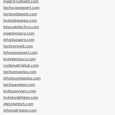
magcircuitweb.com
techscopexpert.com
techpediaweb.com
bytelabgenius.com
innovatetechco.com
magdynopro.com
infoplazapro.com
techreviveit.com
infowavexpert.com
bytegeniusco.com
codematrixhub.com
techsenseplus.com
infoboostgenius.com
techwavegen.com
bytesavvypro.com
byteinsightgen.com
digizinetech.com
infomatrixgen.com