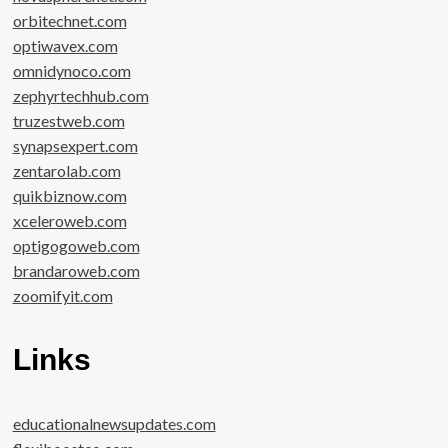
orbitechnet.com
optiwavex.com
omnidynoco.com
zephyrtechhub.com
truzestweb.com
synapsexpert.com
zentarolab.com
quikbiznow.com
xceleroweb.com
optigogoweb.com
brandaroweb.com
zoomifyit.com
Links
educationalnewsupdates.com