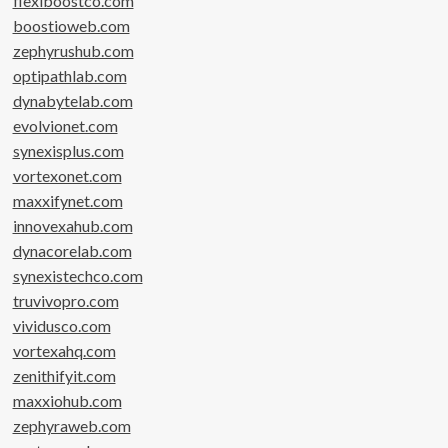
flexiboostco.com
boostioweb.com
zephyrushub.com
optipathlab.com
dynabytelab.com
evolvionet.com
synexisplus.com
vortexonet.com
maxxifynet.com
innovexahub.com
dynacorelab.com
synexistechco.com
truvivopro.com
vividusco.com
vortexahq.com
zenithifyit.com
maxxiohub.com
zephyraweb.com