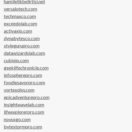
hamilelikbelirtisi.net
versalotech.com
techmaxco.com
exceedolab.com
activaxio.com
dynabytesco.com
stylegurupro.com
datawizardslab.com
cubiqio.com
geeklifechronicle.com
infospherepro.com
foodiesavorpro.com
vortexohq.com
epicadventurepro.com
insightwavelab.com
lifeexplorerpro.com
novusgo.com
bytestormpro.com