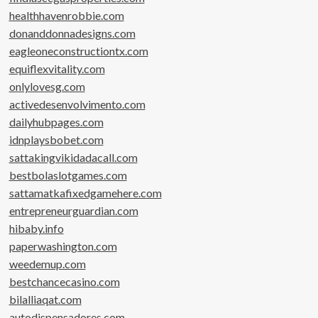
healthhavenrobbie.com
donanddonnadesigns.com
eagleoneconstructiontx.com
equiflexvitality.com
onlylovesg.com
activedesenvolvimento.com
dailyhubpages.com
idnplaysbobet.com
sattakingvikidadacall.com
bestbolaslotgames.com
sattamatkafixedgamehere.com
entrepreneurguardian.com
hibaby.info
paperwashington.com
weedemup.com
bestchancecasino.com
bilalliaqat.com
autodispensadores.com