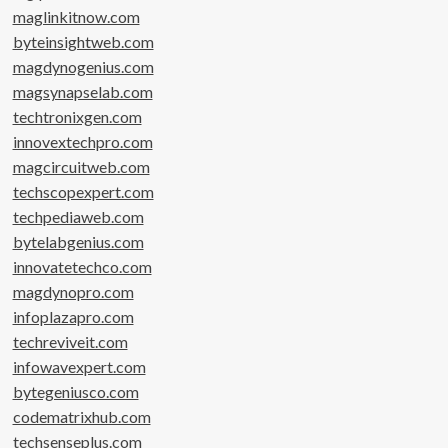
maglinkitnow.com
byteinsightweb.com
magdynogenius.com
magsynapselab.com
techtronixgen.com
innovextechpro.com
magcircuitweb.com
techscopexpert.com
techpediaweb.com
bytelabgenius.com
innovatetechco.com
magdynopro.com
infoplazapro.com
techreviveit.com
infowavexpert.com
bytegeniusco.com
codematrixhub.com
techsenseplus.com