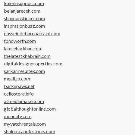
kaiminsupport.com
belanjareceh.com
shannonsticker.com
insprationbuzz.com
passeiodebarcoarraial.com
fondworth.com
iamseharkhan.com
thelatestkhabrain.com
digitaldesignproperties.com
sarkariresultex.com
mealizo.com
barknpaws.net
cellostore.info
asmediamaker.com
globalthoughtonline.com
moneiify.com
myyatchrentals.com
shalomcandlestores.com