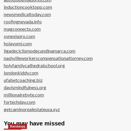
inductioncooktopp.com
newsmedicaltoday.com
roofingnevada.info
magconnectx.com
synexispro.com
holayomi.com
ligadeciclismodecundinamarca.com
nashvilleworkerscompensationattorney.com
holyfamilycathedralschool.org
londonkiddy.com
ufabetcoaching.biz
davismindfulness.org
millionairebyte.com
fortechday.com
getcaminorealestateusa.xyz
You may have missed
Bandarqq