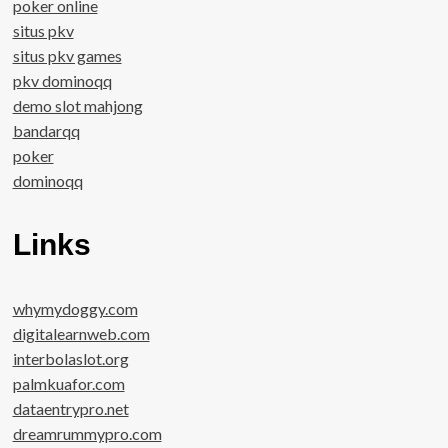
poker online
situs pkv
situs pkv games
pkv dominoqq
demo slot mahjong
bandarqq
poker
dominoqq
Links
whymydoggy.com
digitalearnweb.com
interbolaslot.org
palmkuafor.com
dataentrypro.net
dreamrummypro.com