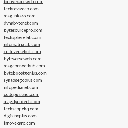
innovexaroweb.com
techreviveco.com
maglinkaro.com
dynabytenet.com
bytesourcepro.com
techspherelab.com
infomatrixlab.com
codeversehub.com
byteverseweb.com
magconnecthub.com
byteboostgenius.com
synapsegoplus.com
infopedianet.com
codepulsenet.com
magdynotech.com
techscopehq.com
digizineplus.com
innovexaro.com