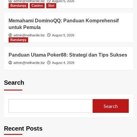
admin@neilhardie.biz
August 6, 2026
Bandarqq
Casino
Slot
Memahami DominoQQ: Panduan Komprehensif
untuk Pemula
admin@neilhardie.biz
August 5, 2026
Bandarqq
Panduan Utama Poker88: Strategi dan Tips Sukses
admin@neilhardie.biz
August 4, 2026
Search
Search
Recent Posts