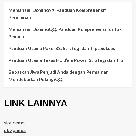
Memahami Domino99: Panduan Komprehensif
Permainan
Memahami DominoQQ: Panduan Komprehensif untuk
Pemula
Panduan Utama Poker88: Strategi dan Tips Sukses
Panduan Utama Texas Hold’em Poker: Strategi dan Tip
Bebaskan Jiwa Penjudi Anda dengan Permainan
Mendebarkan PelangiQQ
LINK LAINNYA
slot demo
pkv games