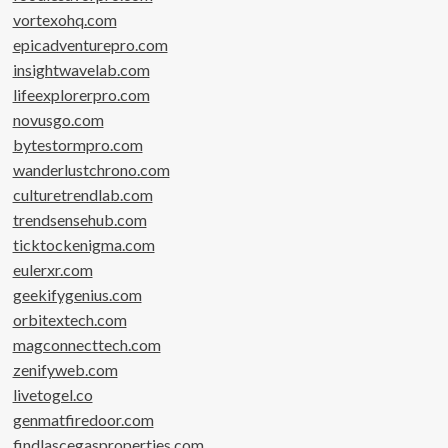
vortexohq.com
epicadventurepro.com
insightwavelab.com
lifeexplorerpro.com
novusgo.com
bytestormpro.com
wanderlustchrono.com
culturetrendlab.com
trendsensehub.com
ticktockenigma.com
eulerxr.com
geekifygenius.com
orbitextech.com
magconnecttech.com
zenifyweb.com
livetogel.co
genmatfiredoor.com
findlascegasproperties.com