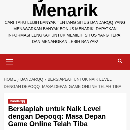
Menarik
CARI TAHU LEBIH BANYAK TENTANG SITUS BANDARQQ YANG
MENAWARKAN BANYAK BONUS MENARIK. DAPATKAN
INFORMASI LENGKAP UNTUK MEMILIH SITUS YANG TEPAT
DAN MENANGKAN LEBIH BANYAK!
Primary
Menu
HOME
BANDARQQ
BERSIAPLAH UNTUK NAIK LEVEL
DENGAN DEPOQQ: MASA DEPAN GAME ONLINE TELAH TIBA
Bandarqq
Bersiaplah untuk Naik Level
dengan Depoqq: Masa Depan
Game Online Telah Tiba