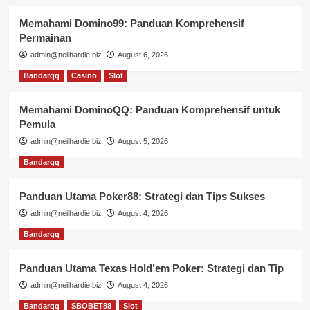
Memahami Domino99: Panduan Komprehensif
Permainan
admin@neilhardie.biz
August 6, 2026
Bandarqq
Casino
Slot
Memahami DominoQQ: Panduan Komprehensif untuk
Pemula
admin@neilhardie.biz
August 5, 2026
Bandarqq
Panduan Utama Poker88: Strategi dan Tips Sukses
admin@neilhardie.biz
August 4, 2026
Bandarqq
Panduan Utama Texas Hold’em Poker: Strategi dan Tip
admin@neilhardie.biz
August 4, 2026
Bandarqq
SBOBET88
Slot