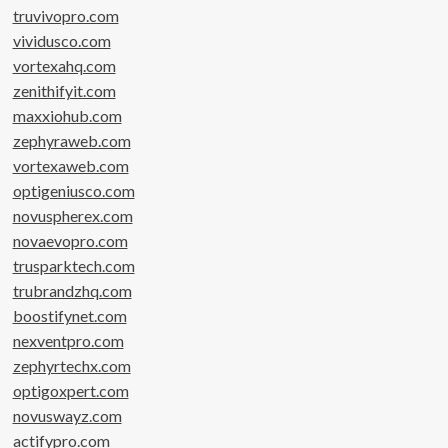
truvivopro.com
vividusco.com
vortexahq.com
zenithifyit.com
maxxiohub.com
zephyraweb.com
vortexaweb.com
optigeniusco.com
novuspherex.com
novaevopro.com
trusparktech.com
trubrandzhq.com
boostifynet.com
nexventpro.com
zephyrtechx.com
optigoxpert.com
novuswayz.com
actifypro.com