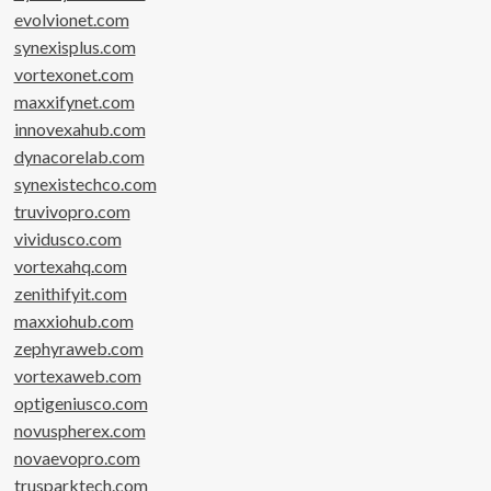
evolvionet.com
synexisplus.com
vortexonet.com
maxxifynet.com
innovexahub.com
dynacorelab.com
synexistechco.com
truvivopro.com
vividusco.com
vortexahq.com
zenithifyit.com
maxxiohub.com
zephyraweb.com
vortexaweb.com
optigeniusco.com
novuspherex.com
novaevopro.com
trusparktech.com