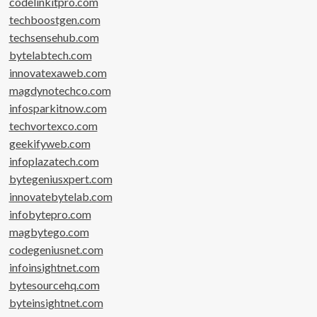
codelinkitpro.com
techboostgen.com
techsensehub.com
bytelabtech.com
innovatexaweb.com
magdynotechco.com
infosparkitnow.com
techvortexco.com
geekifyweb.com
infoplazatech.com
bytegeniusxpert.com
innovatebytelab.com
infobytepro.com
magbytego.com
codegeniusnet.com
infoinsightnet.com
bytesourcehq.com
byteinsightnet.com