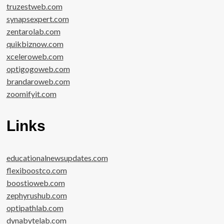
truzestweb.com
synapsexpert.com
zentarolab.com
quikbiznow.com
xceleroweb.com
optigogoweb.com
brandaroweb.com
zoomifyit.com
Links
educationalnewsupdates.com
flexiboostco.com
boostioweb.com
zephyrushub.com
optipathlab.com
dynabytelab.com