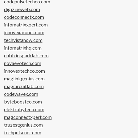
codepulsetechco.com
digizineweb.com
codeconnectx.com
infomatrixxpert.com
innovexaronet.com
techvistanow.com
infomatrixhq.com
cubixiosparklab.com
novaevotech.com
innovextechco.com
maglinkgenius.com
magcircuitlab.com
codewavex.com
byteboostco.com
elektrabyteco.com
magconnectxpert.com
truzestgenius.com
techpulsenet.com