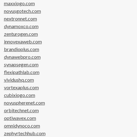
maxxiogo.com
novusgotech.com
nextronnet.com
dynamoxco.com
zenturogen.com
innovexaweb.com
brandioplus.com
dynawebpro.com
synapsegen.com
flexipathlab.com
vividushq.com
vortexaplus.com
cubixiogo.com
novuspherenet.com
orbitechnet.com
optiwavex.com
omnidynoco.com
zephyrtechhub.com