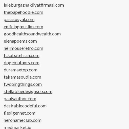
luleburgaznakliyatfirmasi.com
thebapehoodie.com
parasosyal.com
enticingmuslim.com
goodhealthsoundwealth.com
elenapoems.com
hellmouseretro.com
fcsabatehran.com
dogemutants.com
duramaxtop.com
takamasoudia.com
twdoingthings.com
stellabluedesignsco.com
paulsauthor.com
desirablecodeful.com
flexigennet.com
heronameclub.com
medmarket.io