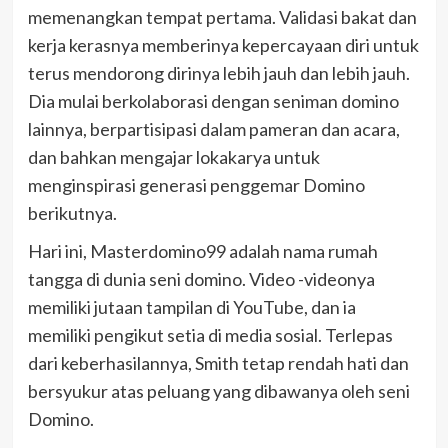
memenangkan tempat pertama. Validasi bakat dan
kerja kerasnya memberinya kepercayaan diri untuk
terus mendorong dirinya lebih jauh dan lebih jauh.
Dia mulai berkolaborasi dengan seniman domino
lainnya, berpartisipasi dalam pameran dan acara,
dan bahkan mengajar lokakarya untuk
menginspirasi generasi penggemar Domino
berikutnya.
Hari ini, Masterdomino99 adalah nama rumah
tangga di dunia seni domino. Video -videonya
memiliki jutaan tampilan di YouTube, dan ia
memiliki pengikut setia di media sosial. Terlepas
dari keberhasilannya, Smith tetap rendah hati dan
bersyukur atas peluang yang dibawanya oleh seni
Domino.