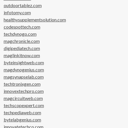
outdoortablez.com
infotomy.com
healthysupplementsolution.com
codespottech.com
techdynogo.com
magchronicle.com
digipediatech.com
maglinkitnow.com
byteinsightweb.com
magdynogenius.com
magsynapselab.com
techtronixgen.com
innovextechpro.com
magcircuitweb.com
techscopexpert.com
techpediaweb.com
bytelabgenius.com
innovatetechco.com