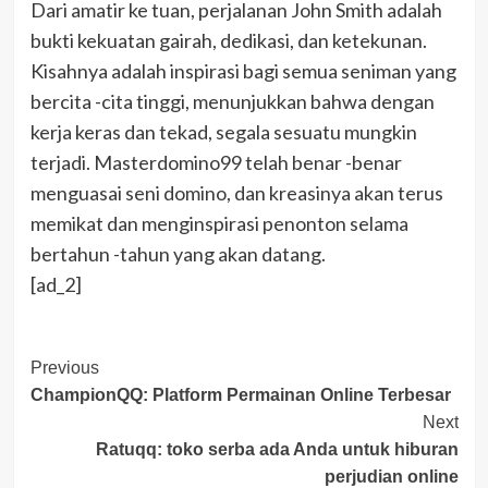
Dari amatir ke tuan, perjalanan John Smith adalah
bukti kekuatan gairah, dedikasi, dan ketekunan.
Kisahnya adalah inspirasi bagi semua seniman yang
bercita -cita tinggi, menunjukkan bahwa dengan
kerja keras dan tekad, segala sesuatu mungkin
terjadi. Masterdomino99 telah benar -benar
menguasai seni domino, dan kreasinya akan terus
memikat dan menginspirasi penonton selama
bertahun -tahun yang akan datang.
[ad_2]
Post
Previous
ChampionQQ: Platform Permainan Online Terbesar
Navigation
Next
Ratuqq: toko serba ada Anda untuk hiburan
perjudian online