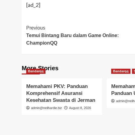
[ad_2]
Post
Previous
Temui Bintang Baru dalam Game Online:
Navigation
ChampionQQ
More Stories
Bandarqq
Bandarqq
Memahami PKV: Panduan
Memaham
Komprehensif Asuransi
Panduan 
Kesehatan Swasta di Jerman
admin@neilha
admin@neilhardie.biz
August 8, 2026