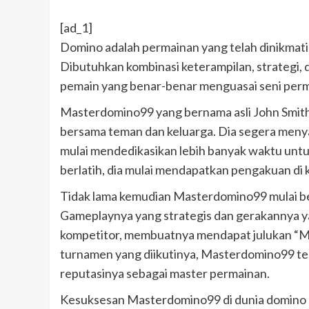
[ad_1]
Domino adalah permainan yang telah dinikmati
Dibutuhkan kombinasi keterampilan, strategi, 
pemain yang benar-benar menguasai seni perm
Masterdomino99 yang bernama asli John Smith 
bersama teman dan keluarga. Dia segera menya
mulai mendedikasikan lebih banyak waktu untu
berlatih, dia mulai mendapatkan pengakuan di 
Tidak lama kemudian Masterdomino99 mulai be
Gameplaynya yang strategis dan gerakannya 
kompetitor, membuatnya mendapat julukan “Ma
turnamen yang diikutinya, Masterdomino99 t
reputasinya sebagai master permainan.
Kesuksesan Masterdomino99 di dunia domino 