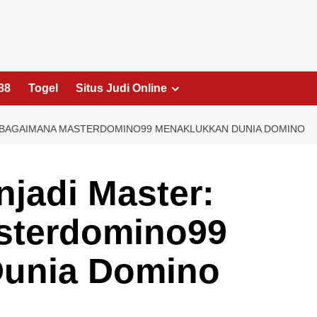
88
Togel
Situs Judi Online
: BAGAIMANA MASTERDOMINO99 MENAKLUKKAN DUNIA DOMINO
njadi Master:
sterdomino99
Dunia Domino