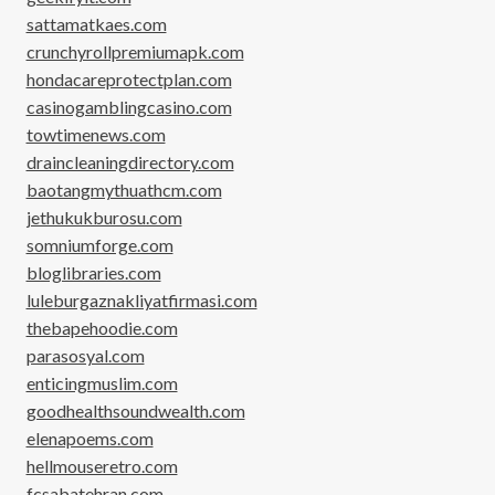
sattamatkaes.com
crunchyrollpremiumapk.com
hondacareprotectplan.com
casinogamblingcasino.com
towtimenews.com
draincleaningdirectory.com
baotangmythuathcm.com
jethukukburosu.com
somniumforge.com
bloglibraries.com
luleburgaznakliyatfirmasi.com
thebapehoodie.com
parasosyal.com
enticingmuslim.com
goodhealthsoundwealth.com
elenapoems.com
hellmouseretro.com
fcsabatehran.com