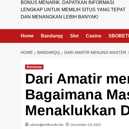
BONUS MENARIK. DAPATKAN INFORMASI
LENGKAP UNTUK MEMILIH SITUS YANG TEPAT
DAN MENANGKAN LEBIH BANYAK!
Home
Bandarqq
Slot
Casino
SBOBET
HOME
BANDARQQ
DARI AMATIR MENJADI MASTER
Bandarqq
Dari Amatir me
Bagaimana Ma
Menaklukkan 
admin@neilhardie.biz
December 24, 2025