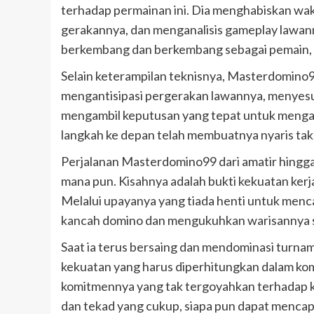
terhadap permainan ini. Dia menghabiskan wak
gerakannya, dan menganalisis gameplay lawan
berkembang dan berkembang sebagai pemain, se
Selain keterampilan teknisnya, Masterdomino99
mengantisipasi pergerakan lawannya, menyesua
mengambil keputusan yang tepat untuk meng
langkah ke depan telah membuatnya nyaris tak
Perjalanan Masterdomino99 dari amatir hingga 
mana pun. Kisahnya adalah bukti kekuatan kerj
Melalui upayanya yang tiada henti untuk men
kancah domino dan mengukuhkan warisannya se
Saat ia terus bersaing dan mendominasi turna
kekuatan yang harus diperhitungkan dalam k
komitmennya yang tak tergoyahkan terhadap 
dan tekad yang cukup, siapa pun dapat mencapa