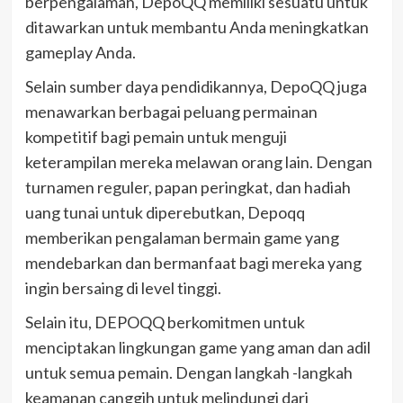
berpengalaman, DepoQQ memiliki sesuatu untuk
ditawarkan untuk membantu Anda meningkatkan
gameplay Anda.
Selain sumber daya pendidikannya, DepoQQ juga
menawarkan berbagai peluang permainan
kompetitif bagi pemain untuk menguji
keterampilan mereka melawan orang lain. Dengan
turnamen reguler, papan peringkat, dan hadiah
uang tunai untuk diperebutkan, Depoqq
memberikan pengalaman bermain game yang
mendebarkan dan bermanfaat bagi mereka yang
ingin bersaing di level tinggi.
Selain itu, DEPOQQ berkomitmen untuk
menciptakan lingkungan game yang aman dan adil
untuk semua pemain. Dengan langkah -langkah
keamanan canggih untuk melindungi dari