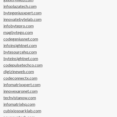
infoplazatech.com
bytegeniusxpert.com
innovatebytelab.com
infobytepro.com
magbytego.com
codegeniusnet.com
infoinsightnet.com
bytesourcehq.com
byteinsightnet.com
codepulsetechco.com
digizineweb.com
codeconnectx.com
infomatrixxpert.com
innovexaronet.com
techvistanow.com
infomatrixhq.com
cubixiosparklab.com