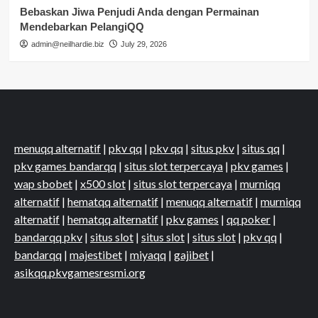
Bebaskan Jiwa Penjudi Anda dengan Permainan
Mendebarkan PelangiQQ
admin@neilhardie.biz
July 29, 2026
menuqq alternatif
|
pkv qq
|
pkv qq
|
situs pkv
|
situs qq
|
pkv games bandarqq
|
situs slot terpercaya
|
pkv games
|
wap sbobet
|
x500 slot
|
situs slot terpercaya
|
murniqq
alternatif
|
hematqq alternatif
|
menuqq alternatif
|
murniqq
alternatif
|
hematqq alternatif
|
pkv games
|
qq poker
|
bandarqq pkv
|
situs slot
|
situs slot
|
situs slot
|
pkv qq
|
bandarqq
|
majestibet
|
miyaqq
|
gajibet
|
asikqq.pkvgamesresmi.org