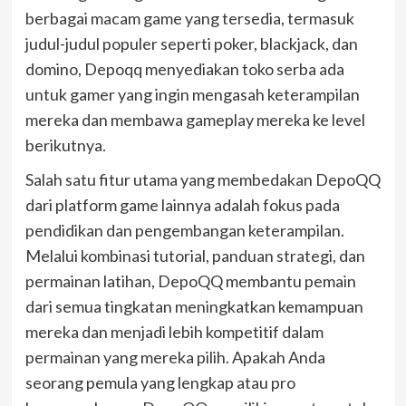
berbagai macam game yang tersedia, termasuk
judul-judul populer seperti poker, blackjack, dan
domino, Depoqq menyediakan toko serba ada
untuk gamer yang ingin mengasah keterampilan
mereka dan membawa gameplay mereka ke level
berikutnya.
Salah satu fitur utama yang membedakan DepoQQ
dari platform game lainnya adalah fokus pada
pendidikan dan pengembangan keterampilan.
Melalui kombinasi tutorial, panduan strategi, dan
permainan latihan, DepoQQ membantu pemain
dari semua tingkatan meningkatkan kemampuan
mereka dan menjadi lebih kompetitif dalam
permainan yang mereka pilih. Apakah Anda
seorang pemula yang lengkap atau pro