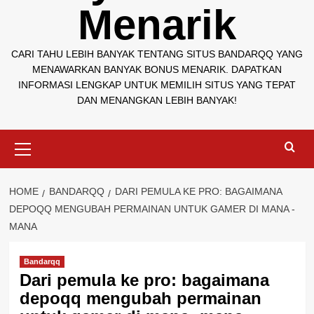
Menarik
CARI TAHU LEBIH BANYAK TENTANG SITUS BANDARQQ YANG
MENAWARKAN BANYAK BONUS MENARIK. DAPATKAN
INFORMASI LENGKAP UNTUK MEMILIH SITUS YANG TEPAT
DAN MENANGKAN LEBIH BANYAK!
Primary
Menu
HOME
BANDARQQ
DARI PEMULA KE PRO: BAGAIMANA
DEPOQQ MENGUBAH PERMAINAN UNTUK GAMER DI MANA -
MANA
Bandarqq
Dari pemula ke pro: bagaimana
depoqq mengubah permainan