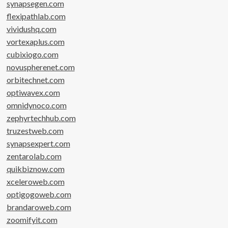
synapsegen.com
flexipathlab.com
vividushq.com
vortexaplus.com
cubixiogo.com
novuspherenet.com
orbitechnet.com
optiwavex.com
omnidynoco.com
zephyrtechhub.com
truzestweb.com
synapsexpert.com
zentarolab.com
quikbiznow.com
xceleroweb.com
optigogoweb.com
brandaroweb.com
zoomifyit.com