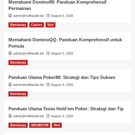
Memahami Domino99: Panduan Komprehensif
Permainan
admin@neilhardie.biz
August 6, 2026
Bandarqq
Casino
Slot
Memahami DominoQQ: Panduan Komprehensif untuk
Pemula
admin@neilhardie.biz
August 5, 2026
Bandarqq
Panduan Utama Poker88: Strategi dan Tips Sukses
admin@neilhardie.biz
August 4, 2026
Bandarqq
Panduan Utama Texas Hold’em Poker: Strategi dan Tip
admin@neilhardie.biz
August 4, 2026
Bandarqq
SBOBET88
Slot