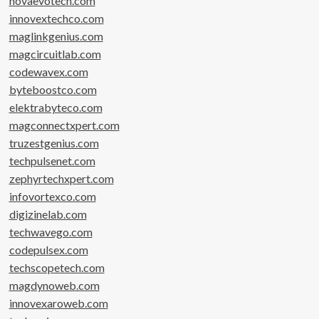
novaevotech.com
innovextechco.com
maglinkgenius.com
magcircuitlab.com
codewavex.com
byteboostco.com
elektrabyteco.com
magconnectxpert.com
truzestgenius.com
techpulsenet.com
zephyrtechxpert.com
infovortexco.com
digizinelab.com
techwavego.com
codepulsex.com
techscopetech.com
magdynoweb.com
innovexaroweb.com