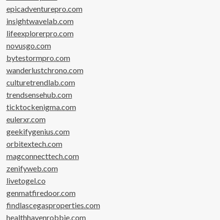
epicadventurepro.com
insightwavelab.com
lifeexplorerpro.com
novusgo.com
bytestormpro.com
wanderlustchrono.com
culturetrendlab.com
trendsensehub.com
ticktockenigma.com
eulerxr.com
geekifygenius.com
orbitextech.com
magconnecttech.com
zenifyweb.com
livetogel.co
genmatfiredoor.com
findlascegasproperties.com
healthhavenrobbie.com