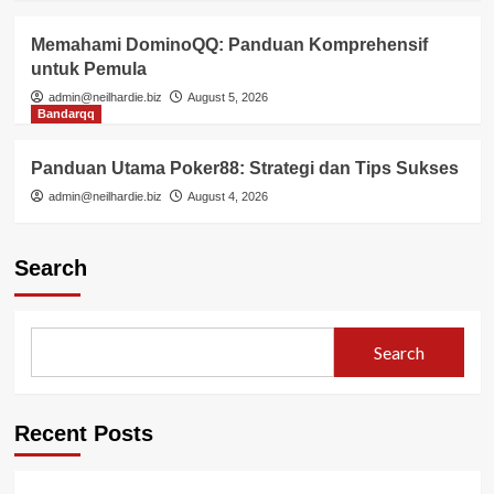
Memahami DominoQQ: Panduan Komprehensif
untuk Pemula
admin@neilhardie.biz
August 5, 2026
Bandarqq
Panduan Utama Poker88: Strategi dan Tips Sukses
admin@neilhardie.biz
August 4, 2026
Search
Search
Recent Posts