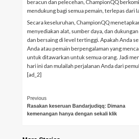
beracun dan pelecehan, ChampionQQ berkomi
mendukung bagi semua pemain, terlepas dari la
Secara keseluruhan, ChampionQQ menetapkan 
menyediakan alat, sumber daya, dan dukungan
dan bersaing di level tertinggi. Apakah Anda 
Anda atau pemain berpengalaman yang mencar
untuk ditawarkan untuk semua orang. Jadi 
hari ini dan mulailah perjalanan Anda dari pemu
[ad_2]
Post
Previous
Rasakan keseruan Bandarjudiqq: Dimana
Navigation
kemenangan hanya dengan sekali klik