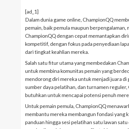
[ad_1]
Dalam dunia game online, ChampionQQ membua
pemain, baik pemula maupun berpengalaman, m
ChampionQQ dengan cepat memantapkan dirin
kompetitif, dengan fokus pada penyediaan lap
dari tingkat keahlian mereka.
Salah satu fitur utama yang membedakan Cham
untuk membina komunitas pemain yang berded
mendorong diri mereka untuk menjadi juara di
sumber daya pelatihan, dan turnamen regule
butuhkan untuk mencapai potensi penuh mereka 
Untuk pemain pemula, ChampionQQ menawarka
membantu mereka membangun fondasi yang kuat
panduan hingga sesi pelatihan satu lawan s