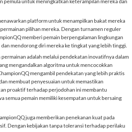
n pemula untuk meningkatkan keterampilan mereka dan
enawarkan platform untuk menampilkan bakat mereka
m permainan pilihan mereka. Dengan turnamen reguler
hampionQQ memberi pemain berpengalaman lingkungan
dan mendorong diri mereka ke tingkat yang lebih tinggi.
permainan adalah melalui pendekatan inovatifnya dalam
n yang mengandalkan algoritma untuk mencocokkan
 ChampionQQ mengambil pendekatan yang lebih praktis
n dan membuat penyesuaian untuk memastikan
tan proaktif terhadap perjodohan ini membantu
 semua pemain memiliki kesempatan untuk bersaing
 ChampionQQ juga memberikan penekanan kuat pada
if. Dengan kebijakan tanpa toleransi terhadap perilaku