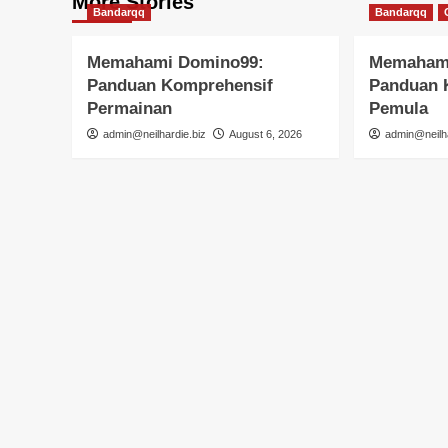
More Stories
Bandarqq
Bandarqq
Memahami Domino99:
Memaham
Panduan Komprehensif
Panduan 
Permainan
Pemula
admin@neilhardie.biz
August 6, 2026
admin@neilha