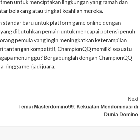
tmen untuk menciptakan lingkungan yang ramah dan
tar belakang atau tingkat keahlian mereka.
standar baru untuk platform game online dengan
 yang dibutuhkan pemain untuk mencapai potensi penuh
seorang pemula yang ingin meningkatkan keterampilan
i tantangan kompetitif, ChampionQQ memiliki sesuatu
mengapa menunggu? Bergabunglah dengan ChampionQQ
la hingga menjadi juara.
Next
Temui Masterdomino99: Kekuatan Mendominasi di
Dunia Domino