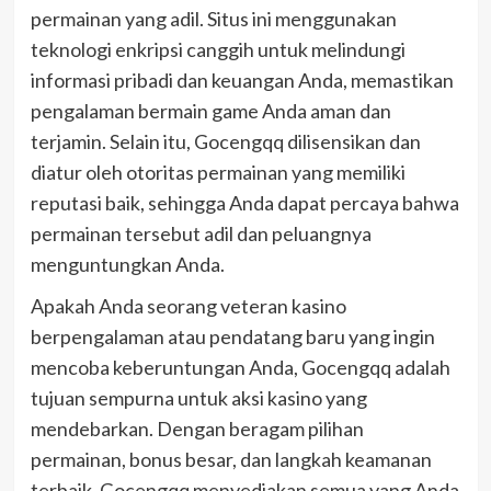
permainan yang adil. Situs ini menggunakan
teknologi enkripsi canggih untuk melindungi
informasi pribadi dan keuangan Anda, memastikan
pengalaman bermain game Anda aman dan
terjamin. Selain itu, Gocengqq dilisensikan dan
diatur oleh otoritas permainan yang memiliki
reputasi baik, sehingga Anda dapat percaya bahwa
permainan tersebut adil dan peluangnya
menguntungkan Anda.
Apakah Anda seorang veteran kasino
berpengalaman atau pendatang baru yang ingin
mencoba keberuntungan Anda, Gocengqq adalah
tujuan sempurna untuk aksi kasino yang
mendebarkan. Dengan beragam pilihan
permainan, bonus besar, dan langkah keamanan
terbaik, Gocengqq menyediakan semua yang Anda