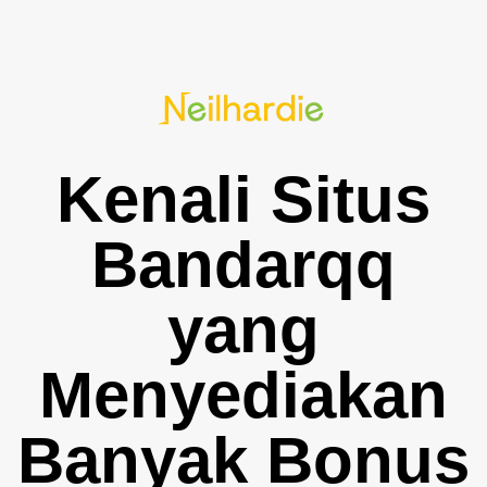
Skip
to
content
Kenali Situs
Bandarqq
yang
Menyediakan
Banyak Bonus