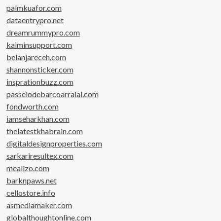
palmkuafor.com
dataentrypro.net
dreamrummypro.com
kaiminsupport.com
belanjareceh.com
shannonsticker.com
insprationbuzz.com
passeiodebarcoarraial.com
fondworth.com
iamseharkhan.com
thelatestkhabrain.com
digitaldesignproperties.com
sarkariresultex.com
mealizo.com
barknpaws.net
cellostore.info
asmediamaker.com
globalthoughtonline.com