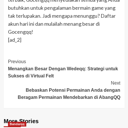
butuhkan untuk pengalaman bermain game yang
tak terlupakan. Jadi mengapa menunggu? Daftar
akun hari ini dan mulailah menang besar di
Gocengqq!
[ad_2]
Post
Previous
Menangkan Besar Dengan Wedeqq: Strategi untuk
Navigation
Sukses di Virtual Felt
Next
Bebaskan Potensi Permainan Anda dengan
Beragam Permainan Mendebarkan di AbangQQ
More Stories
Bandarqq