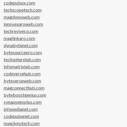
codepulsex.com
techscopetech.com
magdynoweb.com
innovexaroweb.com
techreviveco.com
maglinkaro.com
dynabytenet.com
bytesourcepro.com
techspherelab.com
infomatrixlab.com
codeversehub.com
byteverseweb.com
magconnecthub.com
byteboostgenius.com
synapsegoplus.com
infopedianet.com
codepulsenet.com
magdynotech.com