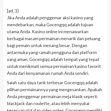
[ad_1]
Jika Anda adalah penggemar aksi kasino yang
mendebarkan, maka Gocengqq adalah tujuan
utama Anda. Kasino online ini menawarkan
berbagai macam permainan menarik dan peluang
bagi pemain untuk menang besar. Dengan
antarmuka yang ramah pengguna dan platform
yang aman, Gocengqq adalah tempat yang tepat
untuk menikmati semua permainan kasino favorit
Anda dari kenyamanan rumah Anda sendiri.
Salah satu daya tarik terbesar Gocengqq adalah
pilihan permainannya yang mengesankan. Apakah
Anda penggemar permainan meja klasik seperti
blackjack dan roulette, atau lebih menyukai
keseruan slot dan video poker, Gocengqq memiliki