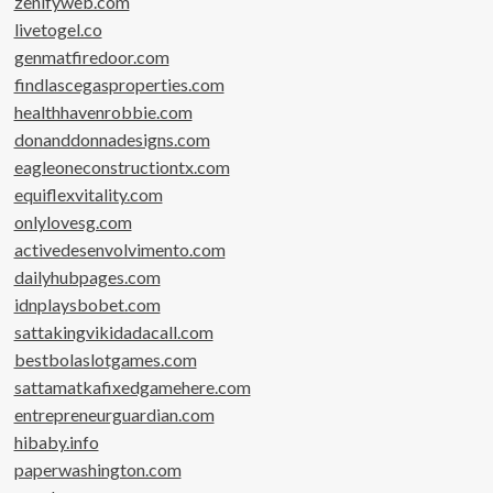
zenifyweb.com
livetogel.co
genmatfiredoor.com
findlascegasproperties.com
healthhavenrobbie.com
donanddonnadesigns.com
eagleoneconstructiontx.com
equiflexvitality.com
onlylovesg.com
activedesenvolvimento.com
dailyhubpages.com
idnplaysbobet.com
sattakingvikidadacall.com
bestbolaslotgames.com
sattamatkafixedgamehere.com
entrepreneurguardian.com
hibaby.info
paperwashington.com