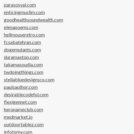
parasosyal.com
enticingmuslim.com
goodhealthsoundwealth.com
elenapoems.com
hellmouseretro.com
fcsabatehran.com
dogemutants.com
duramaxtop.com
takamasoudia.com
twdoingthings.com
stellabluedesignsco.com
paulsauthor.com
desirablecodeful.com
flexigennet.com
heronameclub.com
medmarket.io
outdoortablez.com
infotomy.com