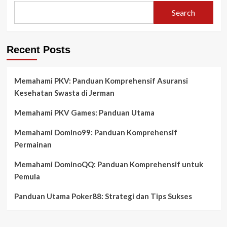
Search
Recent Posts
Memahami PKV: Panduan Komprehensif Asuransi
Kesehatan Swasta di Jerman
Memahami PKV Games: Panduan Utama
Memahami Domino99: Panduan Komprehensif
Permainan
Memahami DominoQQ: Panduan Komprehensif untuk
Pemula
Panduan Utama Poker88: Strategi dan Tips Sukses