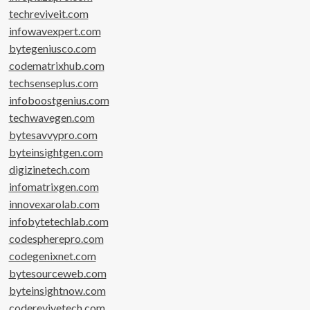
techreviveit.com
infowavexpert.com
bytegeniusco.com
codematrixhub.com
techsenseplus.com
infoboostgenius.com
techwavegen.com
bytesavvypro.com
byteinsightgen.com
digizinetech.com
infomatrixgen.com
innovexarolab.com
infobytetechlab.com
codespherepro.com
codegenixnet.com
bytesourceweb.com
byteinsightnow.com
coderevivetech.com