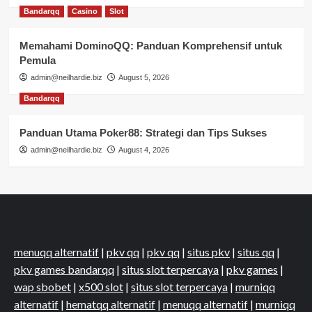
Bandarqq
Casino
Slot
Memahami DominoQQ: Panduan Komprehensif untuk
Pemula
admin@neilhardie.biz
August 5, 2026
Bandarqq
Panduan Utama Poker88: Strategi dan Tips Sukses
admin@neilhardie.biz
August 4, 2026
menuqq alternatif
|
pkv qq
|
pkv qq
|
situs pkv
|
situs qq
|
pkv games bandarqq
|
situs slot terpercaya
|
pkv games
|
wap sbobet
|
x500 slot
|
situs slot terpercaya
|
murniqq
alternatif
|
hematqq alternatif
|
menuqq alternatif
|
murniqq