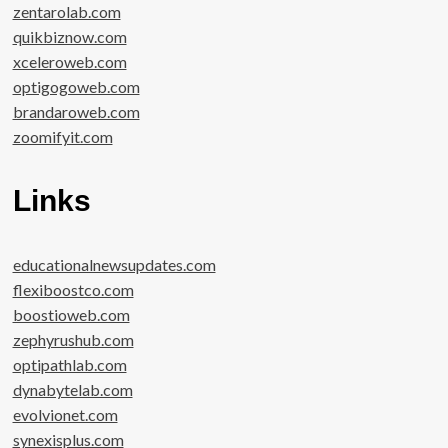
zentarolab.com
quikbiznow.com
xceleroweb.com
optigogoweb.com
brandaroweb.com
zoomifyit.com
Links
educationalnewsupdates.com
flexiboostco.com
boostioweb.com
zephyrushub.com
optipathlab.com
dynabytelab.com
evolvionet.com
synexisplus.com