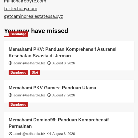
millionairebyte.com
fortechday.com
getcaminorealestateusa.xyz
You may have missed
Bandarqq
Memahami PKV: Panduan Komprehensif Asuransi
Kesehatan Swasta di Jerman
admin@neilhardie.biz
August 8, 2026
Bandarqq
Slot
Memahami PKV Games: Panduan Utama
admin@neilhardie.biz
August 7, 2026
Bandarqq
Memahami Domino99: Panduan Komprehensif
Permainan
admin@neilhardie.biz
August 6, 2026