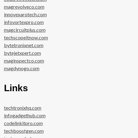
magrevolveco.com
innovexarotech.com
infovortexpro.com
magcircuitplus.com
techscopeitnow.com
bytetronixnet.com
bytejetxpert.com
maginspectco.com
magdynogo.com
Links
techtronixhq.com
infogadgethub.com
codelinkitpro.com
techboostgen.com