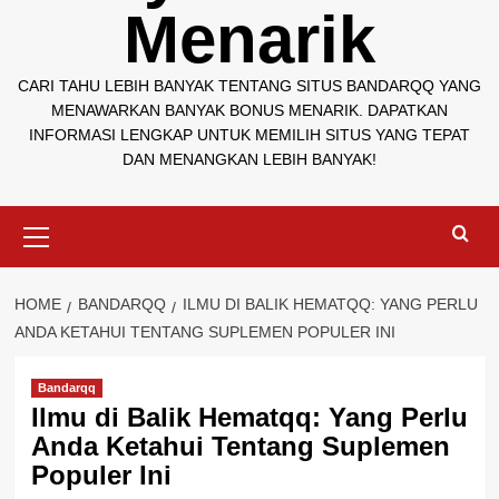
Menarik
CARI TAHU LEBIH BANYAK TENTANG SITUS BANDARQQ YANG
MENAWARKAN BANYAK BONUS MENARIK. DAPATKAN
INFORMASI LENGKAP UNTUK MEMILIH SITUS YANG TEPAT
DAN MENANGKAN LEBIH BANYAK!
Primary
Menu
HOME
BANDARQQ
ILMU DI BALIK HEMATQQ: YANG PERLU
ANDA KETAHUI TENTANG SUPLEMEN POPULER INI
Bandarqq
Ilmu di Balik Hematqq: Yang Perlu
Anda Ketahui Tentang Suplemen
Populer Ini