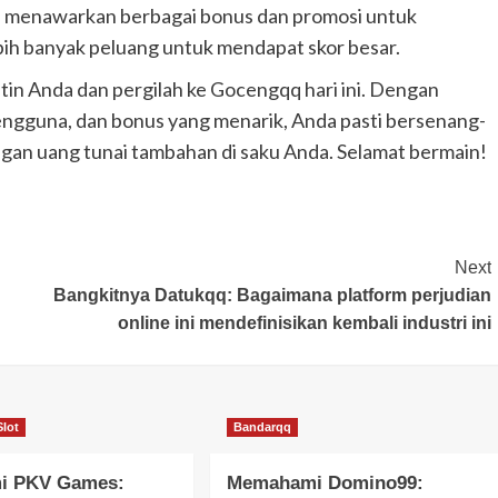
 menawarkan berbagai bonus dan promosi untuk
bih banyak peluang untuk mendapat skor besar.
in Anda dan pergilah ke Gocengqq hari ini. Dengan
ngguna, dan bonus yang menarik, Anda pasti bersenang-
gan uang tunai tambahan di saku Anda. Selamat bermain!
Next
Bangkitnya Datukqq: Bagaimana platform perjudian
online ini mendefinisikan kembali industri ini
Slot
Bandarqq
i PKV Games:
Memahami Domino99: