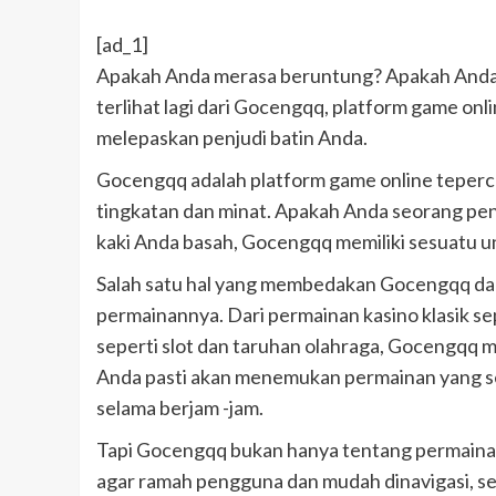
[ad_1]
Apakah Anda merasa beruntung? Apakah Anda m
terlihat lagi dari Gocengqq, platform game 
melepaskan penjudi batin Anda.
Gocengqq adalah platform game online teperc
tingkatan dan minat. Apakah Anda seorang pe
kaki Anda basah, Gocengqq memiliki sesuatu u
Salah satu hal yang membedakan Gocengqq dari
permainannya. Dari permainan kasino klasik sep
seperti slot dan taruhan olahraga, Gocengqq m
Anda pasti akan menemukan permainan yang s
selama berjam -jam.
Tapi Gocengqq bukan hanya tentang permainan 
agar ramah pengguna dan mudah dinavigasi, s