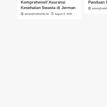
Komprehensif Asuransi
Panduan 
Kesehatan Swasta di Jerman
admin@neilha
admin@neilhardie.biz
August 8, 2026