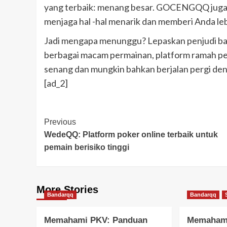
yang terbaik: menang besar. GOCENGQQ juga
menjaga hal -hal menarik dan memberi Anda le
Jadi mengapa menunggu? Lepaskan penjudi bat
berbagai macam permainan, platform ramah pe
senang dan mungkin bahkan berjalan pergi den
[ad_2]
Post
Previous
WedeQQ: Platform poker online terbaik untuk
Navigation
pemain berisiko tinggi
More Stories
Bandarqq
Bandarqq
Memahami PKV: Panduan
Memaham