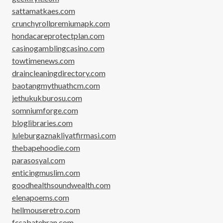
sattamatkaes.com
crunchyrollpremiumapk.com
hondacareprotectplan.com
casinogamblingcasino.com
towtimenews.com
draincleaningdirectory.com
baotangmythuathcm.com
jethukukburosu.com
somniumforge.com
bloglibraries.com
luleburgaznakliyatfirmasi.com
thebapehoodie.com
parasosyal.com
enticingmuslim.com
goodhealthsoundwealth.com
elenapoems.com
hellmouseretro.com
fcsabatehran.com