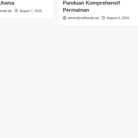
Utama
Panduan Komprehensif
Permainan
rdie.biz
August 7, 2026
admin@neilhardie.biz
August 6, 2026