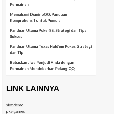
Permainan
Memahami DominoQQ: Panduan
Komprehensif untuk Pemula
Panduan Utama Poker88: Strategi dan Tips
Sukses
Panduan Utama Texas Hold’em Poker: Strategi
dan Tip
Bebaskan Jiwa Penjudi Anda dengan
Permainan Mendebarkan PelangiQQ
LINK LAINNYA
slot demo
pkv games