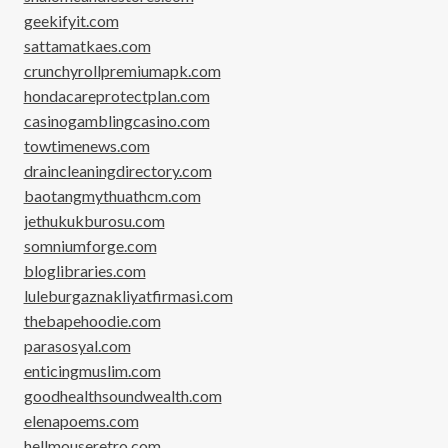
geekifyit.com
sattamatkaes.com
crunchyrollpremiumapk.com
hondacareprotectplan.com
casinogamblingcasino.com
towtimenews.com
draincleaningdirectory.com
baotangmythuathcm.com
jethukukburosu.com
somniumforge.com
bloglibraries.com
luleburgaznakliyatfirmasi.com
thebapehoodie.com
parasosyal.com
enticingmuslim.com
goodhealthsoundwealth.com
elenapoems.com
hellmouseretro.com