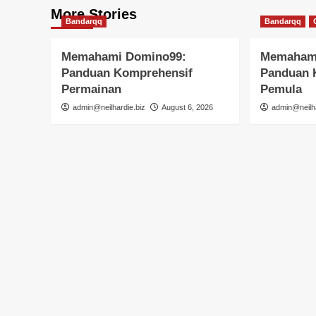
More Stories
Bandarqq
Bandarqq
Memahami Domino99:
Memaham
Panduan Komprehensif
Panduan 
Permainan
Pemula
admin@neilhardie.biz
August 6, 2026
admin@neilha