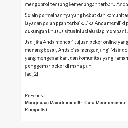
mengobrol tentang kemenangan terbaru Anda
Selain permainannya yang hebat dan komunit
layanan pelanggan terbaik. Jika Anda memiliki
dukungan khusus situs ini selalu siap membant
Jadi jika Anda mencari tujuan poker online y
menang besar, Anda bisa mengunjungi Maindo
yang mengesankan, dan komunitas yang ramah
penggemar poker di mana pun.
[ad_2]
Post
Previous
Menguasai Maindomino99: Cara Mendominasi
Navigation
Kompetisi