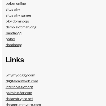
poker online
situs pkv
situs pkv games
pkv dominoqq
demo slot mahjong
bandarqq
poker
dominoqq
Links
whymydoggy.com
digitalearnweb.com
interbolaslot.org
palmkuafor.com
dataentrypro.net
dreamrummypro.com