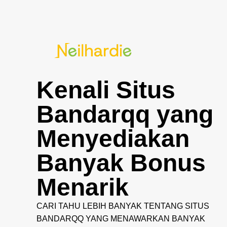
Skip
to
content
Kenali Situs
Bandarqq yang
Menyediakan
Banyak Bonus
Menarik
CARI TAHU LEBIH BANYAK TENTANG SITUS
BANDARQQ YANG MENAWARKAN BANYAK