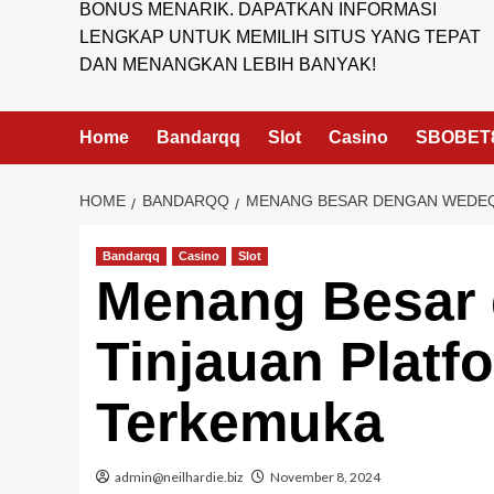
BONUS MENARIK. DAPATKAN INFORMASI
LENGKAP UNTUK MEMILIH SITUS YANG TEPAT
DAN MENANGKAN LEBIH BANYAK!
Home
Bandarqq
Slot
Casino
SBOBET
HOME
BANDARQQ
MENANG BESAR DENGAN WEDEQ
Bandarqq
Casino
Slot
Menang Besar
Tinjauan Platf
Terkemuka
admin@neilhardie.biz
November 8, 2024