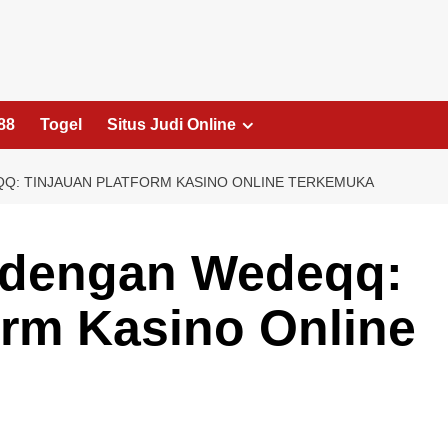
88
Togel
Situs Judi Online
Q: TINJAUAN PLATFORM KASINO ONLINE TERKEMUKA
 dengan Wedeqq:
orm Kasino Online