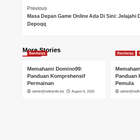
Post
Previous
Masa Depan Game Online Ada Di Sini: Jelajahi 
Navigation
Depoqq
More Stories
Bandarqq
Bandarqq
Memahami Domino99:
Memaham
Panduan Komprehensif
Panduan 
Permainan
Pemula
admin@neilhardie.biz
August 6, 2026
admin@neilha