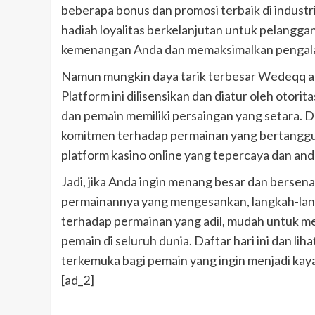
beberapa bonus dan promosi terbaik di indust
hadiah loyalitas berkelanjutan untuk pelangg
kemenangan Anda dan memaksimalkan pengal
Namun mungkin daya tarik terbesar Wedeqq adal
Platform ini dilisensikan dan diatur oleh oto
dan pemain memiliki persaingan yang setara. 
komitmen terhadap permainan yang bertanggu
platform kasino online yang tepercaya dan and
Jadi, jika Anda ingin menang besar dan berse
permainannya yang mengesankan, langkah-lan
terhadap permainan yang adil, mudah untuk mel
pemain di seluruh dunia. Daftar hari ini dan l
terkemuka bagi pemain yang ingin menjadi kaya
[ad_2]