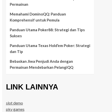
Permainan
Memahami DominoQQ: Panduan
Komprehensif untuk Pemula
Panduan Utama Poker88: Strategi dan Tips
Sukses
Panduan Utama Texas Hold’em Poker: Strategi
dan Tip
Bebaskan Jiwa Penjudi Anda dengan
Permainan Mendebarkan PelangiQQ
LINK LAINNYA
slot demo
pkv games