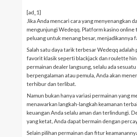
[ad_1]
Jika Anda mencari cara yang menyenangkan da
mengunjungi Wedeqq. Platform kasino online
peluang untuk menang besar, menjadikannya fav
Salah satu daya tarik terbesar Wedeqq adalah
favorit klasik seperti blackjack dan roulette h
permainan dealer langsung, selalu ada sesuatu
berpengalaman atau pemula, Anda akan menem
terhibur dan terlibat.
Namun bukan hanya variasi permainan yang me
menawarkan langkah-langkah keamanan terbai
keuangan Anda selalu aman dan terlindungi. De
yang ketat, Anda dapat bermain dengan percay
Selain pilihan permainan dan fitur keamana