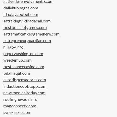
activedesenvolvimento.com
dailyhubpages.com
idnplaysbobet.com
sattakingvikidadacall.com
bestbolaslotgames.com
sattamatkafixedgamehere.com
entrepreneurguardian.com
hibaby.info
paperwashington.com
weedemup.com
bestchancecasino.com
bilalliaqat.com
autodispensadores.com
inductioncooktopp.com
newsmedicaltoday.com
roofingnevada.info
magconnectx.com
synexispro.com