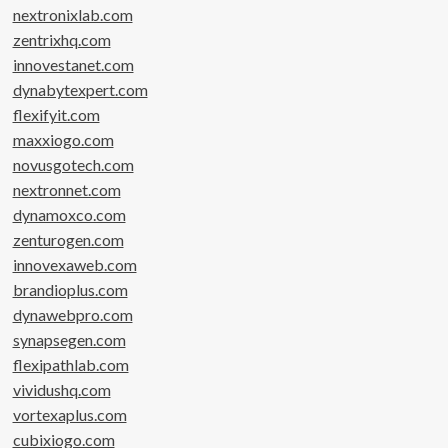
nextronixlab.com
zentrixhq.com
innovestanet.com
dynabytexpert.com
flexifyit.com
maxxiogo.com
novusgotech.com
nextronnet.com
dynamoxco.com
zenturogen.com
innovexaweb.com
brandioplus.com
dynawebpro.com
synapsegen.com
flexipathlab.com
vividushq.com
vortexaplus.com
cubixiogo.com