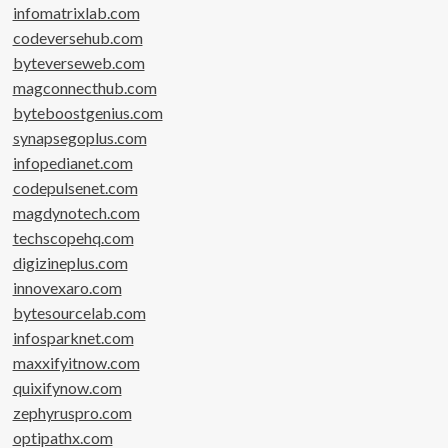
infomatrixlab.com
codeversehub.com
byteverseweb.com
magconnecthub.com
byteboostgenius.com
synapsegoplus.com
infopedianet.com
codepulsenet.com
magdynotech.com
techscopehq.com
digizineplus.com
innovexaro.com
bytesourcelab.com
infosparknet.com
maxxifyitnow.com
quixifynow.com
zephyruspro.com
optipathx.com