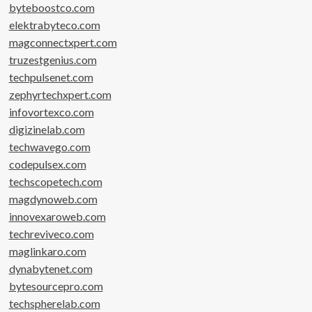
byteboostco.com
elektrabyteco.com
magconnectxpert.com
truzestgenius.com
techpulsenet.com
zephyrtechxpert.com
infovortexco.com
digizinelab.com
techwavego.com
codepulsex.com
techscopetech.com
magdynoweb.com
innovexaroweb.com
techreviveco.com
maglinkaro.com
dynabytenet.com
bytesourcepro.com
techspherelab.com