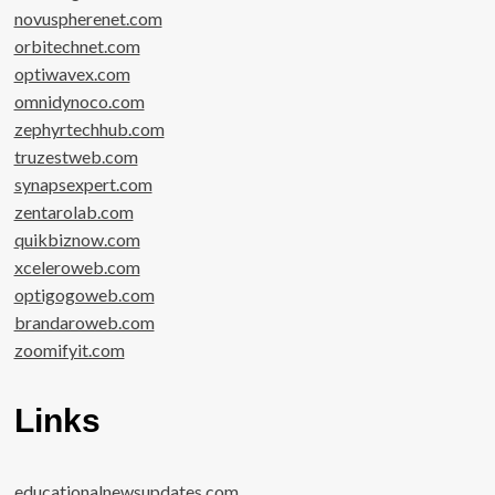
novuspherenet.com
orbitechnet.com
optiwavex.com
omnidynoco.com
zephyrtechhub.com
truzestweb.com
synapsexpert.com
zentarolab.com
quikbiznow.com
xceleroweb.com
optigogoweb.com
brandaroweb.com
zoomifyit.com
Links
educationalnewsupdates.com