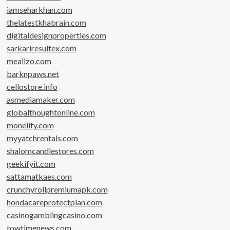
iamseharkhan.com
thelatestkhabrain.com
digitaldesignproperties.com
sarkariresultex.com
mealizo.com
barknpaws.net
cellostore.info
asmediamaker.com
globalthoughtonline.com
moneiify.com
myyatchrentals.com
shalomcandlestores.com
geekifyit.com
sattamatkaes.com
crunchyrollpremiumapk.com
hondacareprotectplan.com
casinogamblingcasino.com
towtimenews.com