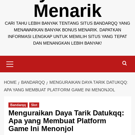
Menarik
CARI TAHU LEBIH BANYAK TENTANG SITUS BANDARQQ YANG
MENAWARKAN BANYAK BONUS MENARIK. DAPATKAN
INFORMASI LENGKAP UNTUK MEMILIH SITUS YANG TEPAT
DAN MENANGKAN LEBIH BANYAK!
Primary
Menu
HOME
BANDARQQ
MENGURAIKAN DAYA TARIK DATUKQQ:
APA YANG MEMBUAT PLATFORM GAME INI MENONJOL
Bandarqq
Slot
Menguraikan Daya Tarik Datukqq:
Apa yang Membuat Platform
Game Ini Menonjol