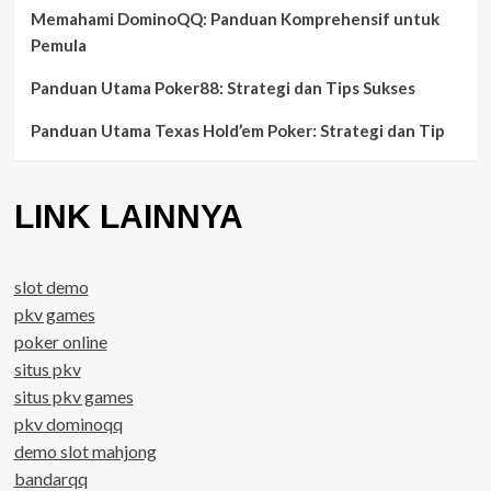
Memahami DominoQQ: Panduan Komprehensif untuk
Pemula
Panduan Utama Poker88: Strategi dan Tips Sukses
Panduan Utama Texas Hold’em Poker: Strategi dan Tip
LINK LAINNYA
slot demo
pkv games
poker online
situs pkv
situs pkv games
pkv dominoqq
demo slot mahjong
bandarqq