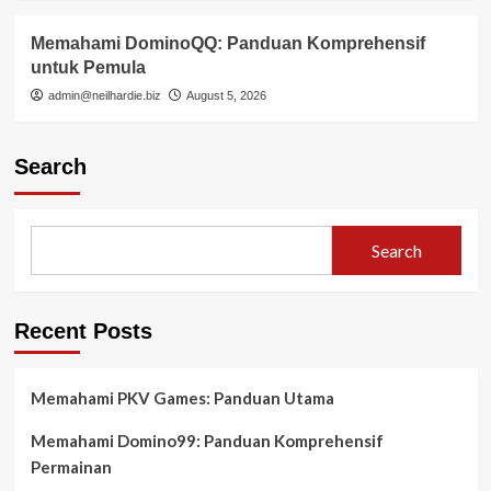
Memahami DominoQQ: Panduan Komprehensif
untuk Pemula
admin@neilhardie.biz
August 5, 2026
Search
Search
Recent Posts
Memahami PKV Games: Panduan Utama
Memahami Domino99: Panduan Komprehensif
Permainan