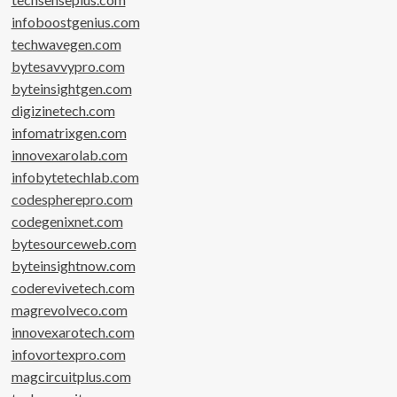
infoboostgenius.com
techwavegen.com
bytesavvypro.com
byteinsightgen.com
digizinetech.com
infomatrixgen.com
innovexarolab.com
infobytetechlab.com
codespherepro.com
codegenixnet.com
bytesourceweb.com
byteinsightnow.com
coderevivetech.com
magrevolveco.com
innovexarotech.com
infovortexpro.com
magcircuitplus.com