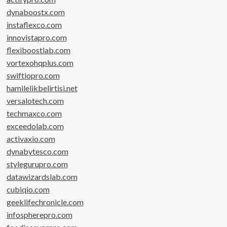
dynaboostx.com
instaflexco.com
innovistapro.com
flexiboostlab.com
vortexohqplus.com
swiftiopro.com
hamilelikbelirtisi.net
versalotech.com
techmaxco.com
exceedolab.com
activaxio.com
dynabytesco.com
stylegurupro.com
datawizardslab.com
cubiqio.com
geeklifechronicle.com
infospherepro.com