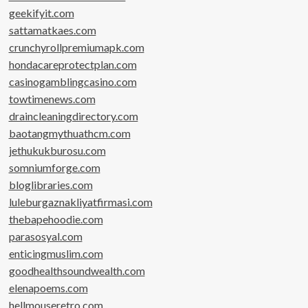
geekifyit.com
sattamatkaes.com
crunchyrollpremiumapk.com
hondacareprotectplan.com
casinogamblingcasino.com
towtimenews.com
draincleaningdirectory.com
baotangmythuathcm.com
jethukukburosu.com
somniumforge.com
bloglibraries.com
luleburgaznakliyatfirmasi.com
thebapehoodie.com
parasosyal.com
enticingmuslim.com
goodhealthsoundwealth.com
elenapoems.com
hellmouseretro.com