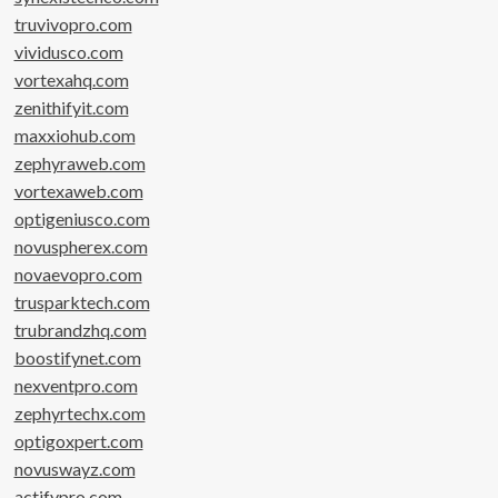
truvivopro.com
vividusco.com
vortexahq.com
zenithifyit.com
maxxiohub.com
zephyraweb.com
vortexaweb.com
optigeniusco.com
novuspherex.com
novaevopro.com
trusparktech.com
trubrandzhq.com
boostifynet.com
nexventpro.com
zephyrtechx.com
optigoxpert.com
novuswayz.com
actifypro.com