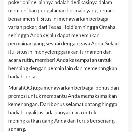
poker online lainnya adalah dedikasinya dalam
memberikan pengalaman bermain yang benar-
benar imersif. Situs ini menawarkan berbagai
varian poker, dari Texas Hold’em hingga Omaha,
sehingga Anda selalu dapat menemukan
permainan yang sesuai dengan gaya Anda. Selain
itu, situs ini menyelenggarakan turnamen dan
acara rutin, memberi Anda kesempatan untuk
bersaing dengan pemain lain dan memenangkan
hadiah besar.
MurahQQ juga menawarkan berbagai bonus dan
promosi untuk membantu Anda memaksimalkan
kemenangan. Dari bonus selamat datang hingga
hadiah loyalitas, ada banyak cara untuk
meningkatkan uang Anda dan terus bersenang-
senang.