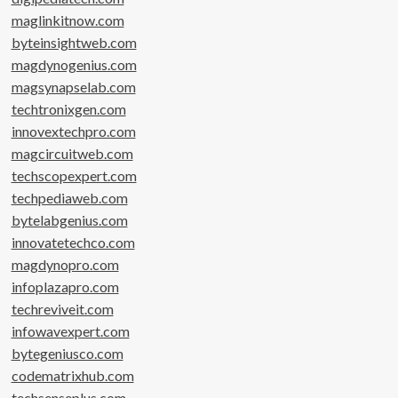
maglinkitnow.com
byteinsightweb.com
magdynogenius.com
magsynapselab.com
techtronixgen.com
innovextechpro.com
magcircuitweb.com
techscopexpert.com
techpediaweb.com
bytelabgenius.com
innovatetechco.com
magdynopro.com
infoplazapro.com
techreviveit.com
infowavexpert.com
bytegeniusco.com
codematrixhub.com
techsenseplus.com