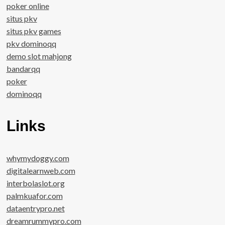
poker online
situs pkv
situs pkv games
pkv dominoqq
demo slot mahjong
bandarqq
poker
dominoqq
Links
whymydoggy.com
digitalearnweb.com
interbolaslot.org
palmkuafor.com
dataentrypro.net
dreamrummypro.com