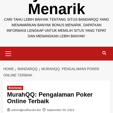
Menarik
CARI TAHU LEBIH BANYAK TENTANG SITUS BANDARQQ YANG
MENAWARKAN BANYAK BONUS MENARIK. DAPATKAN
INFORMASI LENGKAP UNTUK MEMILIH SITUS YANG TEPAT
DAN MENANGKAN LEBIH BANYAK!
Primary
Menu
HOME
BANDARQQ
MURAHQQ: PENGALAMAN POKER
ONLINE TERBAIK
Bandarqq
MurahQQ: Pengalaman Poker
Online Terbaik
admin@neilhardie.biz
September 30, 2024