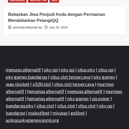
Bandarqq
SBOBET88
Slot
Bebaskan Jiwa Penjudi Anda dengan Permainan
Mendebarkan PelangiQQ
admin@neilhardie.biz
July 29, 2026
menuqq alternatif
|
pkv qq
|
pkv qq
|
situs pkv
|
situs qq
|
pkv games bandarqq
|
situs slot terpercaya
|
pkv games
|
wap sbobet
|
x500 slot
|
situs slot terpercaya
|
murniqq
alternatif
|
hematqq alternatif
|
menuqq alternatif
|
murniqq
alternatif
|
hematqq alternatif
|
pkv games
|
qq poker
|
bandarqq pkv
|
situs slot
|
situs slot
|
situs slot
|
pkv qq
|
bandarqq
|
majestibet
|
miyaqq
|
gajibet
|
asikqq.pkvgamesresmi.org