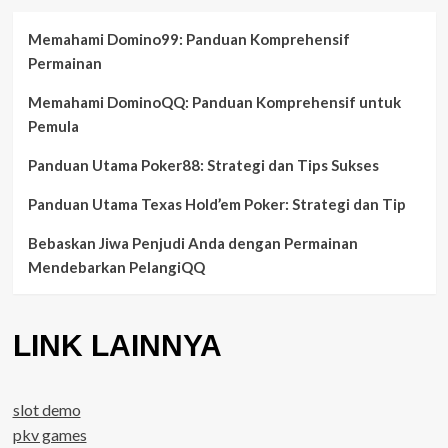
Memahami Domino99: Panduan Komprehensif
Permainan
Memahami DominoQQ: Panduan Komprehensif untuk
Pemula
Panduan Utama Poker88: Strategi dan Tips Sukses
Panduan Utama Texas Hold’em Poker: Strategi dan Tip
Bebaskan Jiwa Penjudi Anda dengan Permainan
Mendebarkan PelangiQQ
LINK LAINNYA
slot demo
pkv games