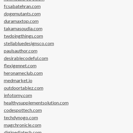
fcsabatehran.com
dogemutants.com
duramaxtop.com
takamasoudia.com
twdoingthings.com
stellabluedesignsco.com
paulsauthor.com
desirablecodeful.com
flexigennet.com
heronameclub.com
medmarket.io
outdoortablez.com
infotomy.com
healthysupplementsolution.com
codespottech.com
techdynogo.com
magchronicle.com
digipediatech.com