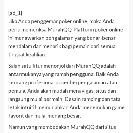
[ad_1]
Jika Anda penggemar poker online, maka Anda
perlu memeriksa MurahQQ. Platform poker online
ini menawarkan pengalaman yang benar-benar
mendalam dan menarik bagi pemain dari semua
tingkat keahlian.
Salah satu fitur menonjol dari MurahQQ adalah
antarmukanya yang ramah pengguna. Baik Anda
seorang profesional poker berpengalaman atau
pemula, Anda akan mudah menavigasi situs dan
langsung mulai bermain. Desain ramping dan tata
letak intuitif memudahkan Anda menemukan game
favorit dan mulai menang besar.
Namun yang membedakan MurahQQ dari situs