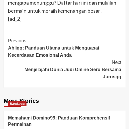
mengapa menunggu? Daftar hari ini dan mulailah
bermain untuk meraih kemenangan besar!
[ad_2]
Post
Previous
Ahliqq: Panduan Utama untuk Menguasai
Navigation
Kecerdasan Emosional Anda
Next
Menjelajahi Dunia Judi Online Seru Bersama
Jurusqq
More Stories
Bandarqq
Memahami Domino99: Panduan Komprehensif
Permainan