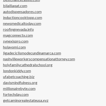
bilalliaqat.com
autodispensadores.com
inductioncooktopp.com
newsmedicaltoday.com
roofingnevada.info
magconnectx.com
synexispro.com
holayomi.com
ligadeciclismodecundinamarca.com
nashvilleworkerscompensationattorney.com
holyfamilycathedralschool.org
londonkiddy.com
ufabetcoaching.biz
davismindfulness.org
millionairebyte.com
fortechday.com
getcaminorealestateusa.xyz