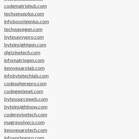
codematrixhub.com
techsenseplus.com
infoboostgenius.com
techwavegen.com
bytesavvypro.com
byteinsightgen.com
digizinetech.com
infomatrixgen.com
innovexarolab.com
infobytetechlab.com
codespherepro.com
codegenixnet.com
bytesourceweb.com
byteinsightnow.com
coderevivetech.com
magrevolveco.com
innovexarotech.com
infovortexpro.com