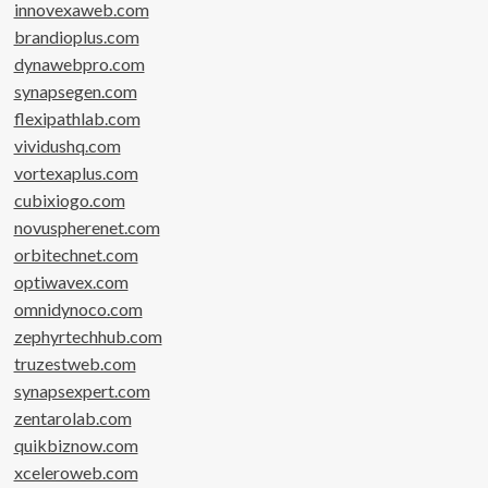
innovexaweb.com
brandioplus.com
dynawebpro.com
synapsegen.com
flexipathlab.com
vividushq.com
vortexaplus.com
cubixiogo.com
novuspherenet.com
orbitechnet.com
optiwavex.com
omnidynoco.com
zephyrtechhub.com
truzestweb.com
synapsexpert.com
zentarolab.com
quikbiznow.com
xceleroweb.com