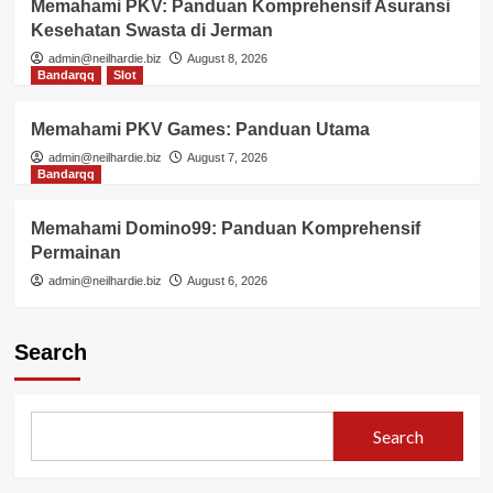
Memahami PKV: Panduan Komprehensif Asuransi
Kesehatan Swasta di Jerman
admin@neilhardie.biz
August 8, 2026
Bandarqq
Slot
Memahami PKV Games: Panduan Utama
admin@neilhardie.biz
August 7, 2026
Bandarqq
Memahami Domino99: Panduan Komprehensif
Permainan
admin@neilhardie.biz
August 6, 2026
Search
Search