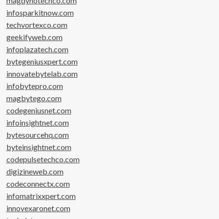
magdynotechco.com
infosparkitnow.com
techvortexco.com
geekifyweb.com
infoplazatech.com
bytegeniusxpert.com
innovatebytelab.com
infobytepro.com
magbytego.com
codegeniusnet.com
infoinsightnet.com
bytesourcehq.com
byteinsightnet.com
codepulsetechco.com
digizineweb.com
codeconnectx.com
infomatrixxpert.com
innovexaronet.com