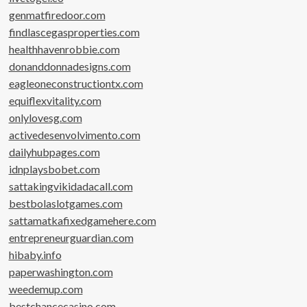
genmatfiredoor.com
findlascegasproperties.com
healthhavenrobbie.com
donanddonnadesigns.com
eagleoneconstructiontx.com
equiflexvitality.com
onlylovesg.com
activedesenvolvimento.com
dailyhubpages.com
idnplaysbobet.com
sattakingvikidadacall.com
bestbolaslotgames.com
sattamatkafixedgamehere.com
entrepreneurguardian.com
hibaby.info
paperwashington.com
weedemup.com
bestchancecasino.com