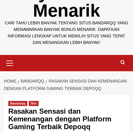
Menarik
CARI TAHU LEBIH BANYAK TENTANG SITUS BANDARQQ YANG
MENAWARKAN BANYAK BONUS MENARIK. DAPATKAN
INFORMASI LENGKAP UNTUK MEMILIH SITUS YANG TEPAT
DAN MENANGKAN LEBIH BANYAK!
Primary
Menu
HOME
BANDARQQ
RASAKAN SENSASI DAN KEMENANGAN
DENGAN PLATFORM GAMING TERBAIK DEPOQQ
Bandarqq
Slot
Rasakan Sensasi dan
Kemenangan dengan Platform
Gaming Terbaik Depoqq