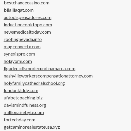
bestchancecasino.com
bilalliaqat.com
autodispensadores.com
inductioncooktopp.com
newsmedicaltoday.com
roofingnevada.info
magconnectx.com
synexispro.com
holayomi.com
ligadeciclismodecundinamarca.com
nashvilleworkerscompensationattorney.com
holyfamilycathedralschool.org
londonkiddy.com
ufabetcoaching.biz
davismindfulness.org
millionairebyte.com
fortechday.com
getcaminorealestateusa.xyz