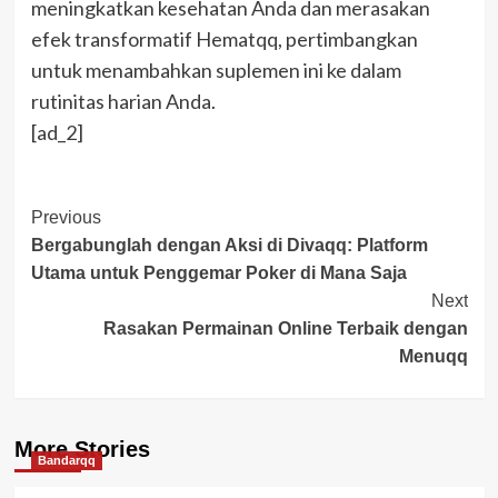
meningkatkan kesehatan Anda dan merasakan
efek transformatif Hematqq, pertimbangkan
untuk menambahkan suplemen ini ke dalam
rutinitas harian Anda.
[ad_2]
Post
Previous
Bergabunglah dengan Aksi di Divaqq: Platform
Navigation
Utama untuk Penggemar Poker di Mana Saja
Next
Rasakan Permainan Online Terbaik dengan
Menuqq
More Stories
Bandarqq