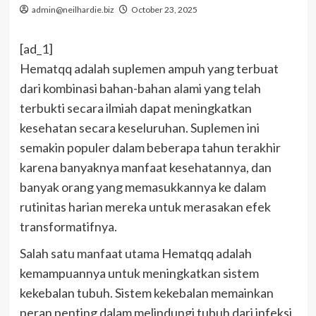
admin@neilhardie.biz
October 23, 2025
[ad_1]
Hematqq adalah suplemen ampuh yang terbuat
dari kombinasi bahan-bahan alami yang telah
terbukti secara ilmiah dapat meningkatkan
kesehatan secara keseluruhan. Suplemen ini
semakin populer dalam beberapa tahun terakhir
karena banyaknya manfaat kesehatannya, dan
banyak orang yang memasukkannya ke dalam
rutinitas harian mereka untuk merasakan efek
transformatifnya.
Salah satu manfaat utama Hematqq adalah
kemampuannya untuk meningkatkan sistem
kekebalan tubuh. Sistem kekebalan memainkan
peran penting dalam melindungi tubuh dari infeksi