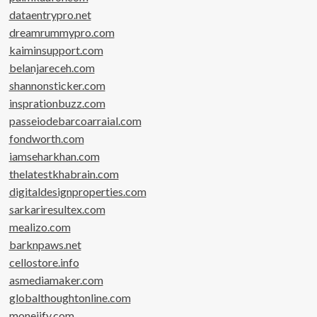
dataentrypro.net
dreamrummypro.com
kaiminsupport.com
belanjareceh.com
shannonsticker.com
insprationbuzz.com
passeiodebarcoarraial.com
fondworth.com
iamseharkhan.com
thelatestkhabrain.com
digitaldesignproperties.com
sarkariresultex.com
mealizo.com
barknpaws.net
cellostore.info
asmediamaker.com
globalthoughtonline.com
moneiify.com