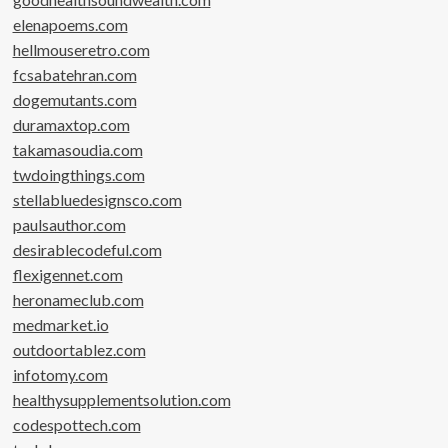
elenapoems.com
hellmouseretro.com
fcsabatehran.com
dogemutants.com
duramaxtop.com
takamasoudia.com
twdoingthings.com
stellabluedesignsco.com
paulsauthor.com
desirablecodeful.com
flexigennet.com
heronameclub.com
medmarket.io
outdoortablez.com
infotomy.com
healthysupplementsolution.com
codespottech.com