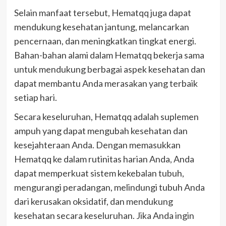
Selain manfaat tersebut, Hematqq juga dapat
mendukung kesehatan jantung, melancarkan
pencernaan, dan meningkatkan tingkat energi.
Bahan-bahan alami dalam Hematqq bekerja sama
untuk mendukung berbagai aspek kesehatan dan
dapat membantu Anda merasakan yang terbaik
setiap hari.
Secara keseluruhan, Hematqq adalah suplemen
ampuh yang dapat mengubah kesehatan dan
kesejahteraan Anda. Dengan memasukkan
Hematqq ke dalam rutinitas harian Anda, Anda
dapat memperkuat sistem kekebalan tubuh,
mengurangi peradangan, melindungi tubuh Anda
dari kerusakan oksidatif, dan mendukung
kesehatan secara keseluruhan. Jika Anda ingin