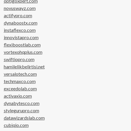
optigoxpert.com
novuswayz.com
actifypro.com
dynaboostx.com
instaflexco.com
innovistapro.com
flexiboostlab.com
vortexohqplus.com
swiftiopro.com
hamilelikbelirtisi.net
versalotech.com
techmaxco.com
exceedolab.com
activaxio.com
dynabytesco.com
stylegurupro.com
datawizardslab.com
cubiqio.com