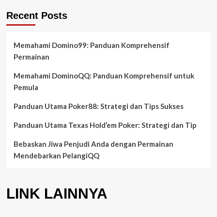
Recent Posts
Memahami Domino99: Panduan Komprehensif
Permainan
Memahami DominoQQ: Panduan Komprehensif untuk
Pemula
Panduan Utama Poker88: Strategi dan Tips Sukses
Panduan Utama Texas Hold’em Poker: Strategi dan Tip
Bebaskan Jiwa Penjudi Anda dengan Permainan
Mendebarkan PelangiQQ
LINK LAINNYA