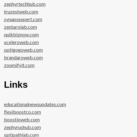
zephyrtechhub.com
truzestweb.com
synapsexpert.com
zentarolab.com
quikbiznow.com
xceleroweb.com
optigogoweb.com
brandaroweb.com
zoomifyit.com
Links
educationalnewsupdates.com
flexiboostco.com
boostioweb.com
zephyrushub.com
optipathlab.com