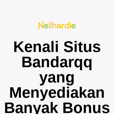
Skip
to
content
Kenali Situs
Bandarqq
yang
Menyediakan
Banyak Bonus