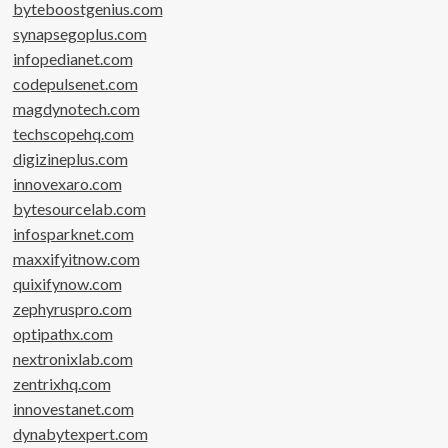
byteboostgenius.com
synapsegoplus.com
infopedianet.com
codepulsenet.com
magdynotech.com
techscopehq.com
digizineplus.com
innovexaro.com
bytesourcelab.com
infosparknet.com
maxxifyitnow.com
quixifynow.com
zephyruspro.com
optipathx.com
nextronixlab.com
zentrixhq.com
innovestanet.com
dynabytexpert.com