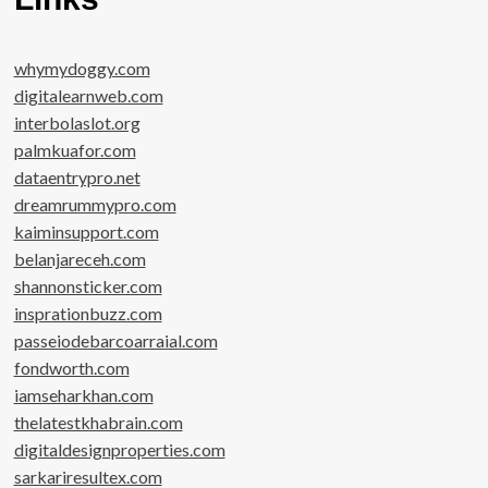
whymydoggy.com
digitalearnweb.com
interbolaslot.org
palmkuafor.com
dataentrypro.net
dreamrummypro.com
kaiminsupport.com
belanjareceh.com
shannonsticker.com
insprationbuzz.com
passeiodebarcoarraial.com
fondworth.com
iamseharkhan.com
thelatestkhabrain.com
digitaldesignproperties.com
sarkariresultex.com