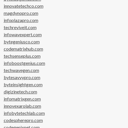
innovatetechco.com
magdynopro.com
infoplazapro.com
techreviveit.com
infowavexpert.com
bytegeniusco.com
codematrixhub.com
techsenseplus.com
infoboostgenius.com
techwavegen.com
bytesavvypro.com
byteinsightgen.com
digizinetech.com
infomatrixgen.com
innovexarolab.com
infobytetechlab.com
codespherepro.com
codegenixnet.com