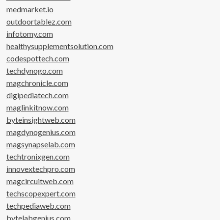
medmarket.io
outdoortablez.com
infotomy.com
healthysupplementsolution.com
codespottech.com
techdynogo.com
magchronicle.com
digipediatech.com
maglinkitnow.com
byteinsightweb.com
magdynogenius.com
magsynapselab.com
techtronixgen.com
innovextechpro.com
magcircuitweb.com
techscopexpert.com
techpediaweb.com
bytelabgenius.com