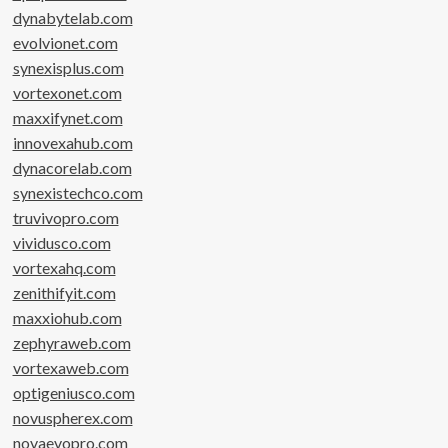
dynabytelab.com
evolvionet.com
synexisplus.com
vortexonet.com
maxxifynet.com
innovexahub.com
dynacorelab.com
synexistechco.com
truvivopro.com
vividusco.com
vortexahq.com
zenithifyit.com
maxxiohub.com
zephyraweb.com
vortexaweb.com
optigeniusco.com
novuspherex.com
novaevopro.com