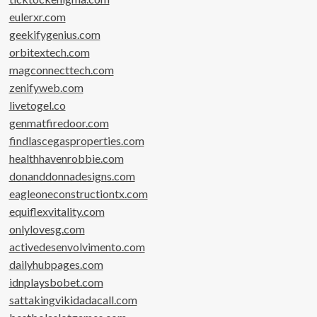
eulerxr.com
geekifygenius.com
orbitextech.com
magconnecttech.com
zenifyweb.com
livetogel.co
genmatfiredoor.com
findlascegasproperties.com
healthhavenrobbie.com
donanddonnadesigns.com
eagleoneconstructiontx.com
equiflexvitality.com
onlylovesg.com
activedesenvolvimento.com
dailyhubpages.com
idnplaysbobet.com
sattakingvikidadacall.com