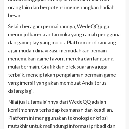
orang lain dan berpotensi memenangkan hadiah
besar.
Selain beragam permainannya, WedeQQ juga
menonjol karena antarmuka yang ramah pengguna
dan gameplay yang mulus. Platform ini dirancang
agar mudah dinavigasi, memudahkan pemain
menemukan game favorit mereka dan langsung
mulai bermain. Grafik dan efek suaranya juga
terbaik, menciptakan pengalaman bermain game
yang imersif yang akan membuat Anda terus
datang lagi.
Nilai jual utama lainnya dari WedeQQ adalah
komitmennya terhadap keamanan dan keadilan.
Platform ini menggunakan teknologi enkripsi
mutakhir untuk melindungi informasi pribadi dan