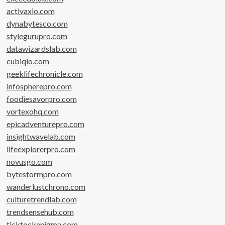
activaxio.com
dynabytesco.com
stylegurupro.com
datawizardslab.com
cubiqio.com
geeklifechronicle.com
infospherepro.com
foodiesavorpro.com
vortexohq.com
epicadventurepro.com
insightwavelab.com
lifeexplorerpro.com
novusgo.com
bytestormpro.com
wanderlustchrono.com
culturetrendlab.com
trendsensehub.com
ticktockenigma.com